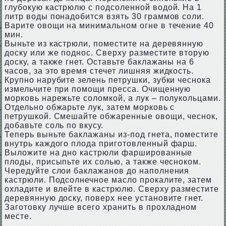
глубокую кастрюлю с подсоленной водой. На 1
литр воды понадобится взять 30 граммов соли.
Варите овощи на минимальном огне в течение 40
мин.
Выньте из кастрюли, поместите на деревянную
доску или же поднос. Сверху разместите вторую
доску, а также гнет. Оставьте баклажаны на 6
часов, за это время стечет лишняя жидкость.
Крупно нарубите зелень петрушки, зубки чеснока
измельчите при помощи пресса. Очищенную
морковь нарежьте соломкой, а лук – полукольцами.
Отдельно обжарьте лук, затем морковь с
петрушкой. Смешайте обжаренные овощи, чеснок,
добавьте соль по вкусу.
Теперь выньте баклажаны из-под гнета, поместите
внутрь каждого плода приготовленный фарш.
Выложите на дно кастрюли фаршированные
плоды, присыпьте их солью, а также чесноком.
Чередуйте слои баклажанов до наполнения
кастрюли. Подсолнечное масло прокалите, затем
охладите и влейте в кастрюлю. Сверху разместите
деревянную доску, поверх нее установите гнет.
Заготовку лучше всего хранить в прохладном
месте.