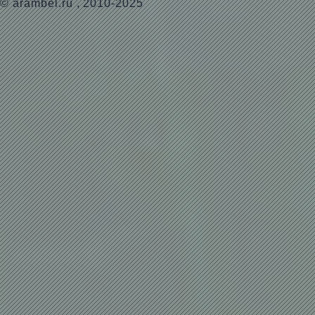
©
arambel.ru
, 2010-2025