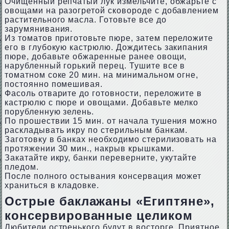
Очищенный репчатый лук измельчите, обжарьте с
овощами на разогретой сковороде с добавлением
растительного масла. Готовьте все до
зарумянивания.
Из томатов приготовьте пюре, затем переложите
его в глубокую кастрюлю. Дождитесь закипания
пюре, добавьте обжаренные ранее овощи,
нарубленный горький перец. Тушите все в
томатном соке 20 мин. на минимальном огне,
постоянно помешивая.
Фасоль отварите до готовности, переложите в
кастрюлю с пюре и овощами. Добавьте мелко
порубленную зелень.
По прошествии 15 мин. от начала тушения можно
раскладывать икру по стерильным банкам.
Заготовку в банках необходимо стерилизовать на
протяжении 30 мин., накрыв крышками.
Закатайте икру, банки переверните, укутайте
пледом.
После полного остывания консервация может
храниться в кладовке.
Острые баклажаны «Египтяне»,
консервированные целиком
Любители остренького будут в восторге. Приятное