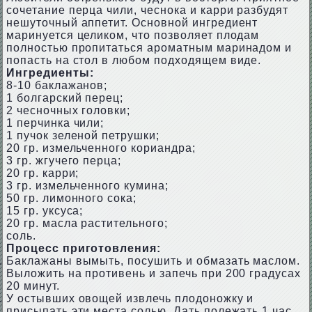
сочетание перца чили, чеснока и карри разбудят
нешуточный аппетит. Основной ингредиент
маринуется целиком, что позволяет плодам
полностью пропитаться ароматным маринадом и
попасть на стол в любом подходящем виде.
Ингредиенты:
8-10 баклажанов;
1 болгарский перец;
2 чесночных головки;
1 перчинка чили;
1 пучок зеленой петрушки;
20 гр. измельченного кориандра;
3 гр. жгучего перца;
20 гр. карри;
3 гр. измельченного кумина;
50 гр. лимонного сока;
15 гр. уксуса;
20 гр. масла растительного;
соль.
Процесс приготовления:
Баклажаны вымыть, посушить и обмазать маслом.
Выложить на противень и запечь при 200 градусах
20 минут.
У остывших овощей извлечь плодоножку и
присыпать эти места солью. Дать полежать 1 час.