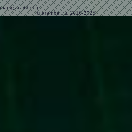
mail@arambel.ru
© arambel.ru, 2010-2025