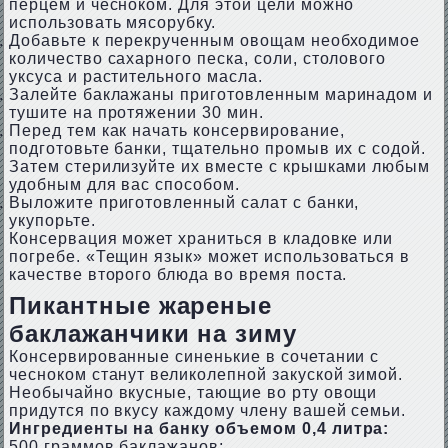
перцем и чесноком. Для этой цели можно
использовать мясорубку.
Добавьте к перекрученным овощам необходимое
количество сахарного песка, соли, столового
уксуса и растительного масла.
Залейте баклажаны приготовленным маринадом и
тушите на протяжении 30 мин.
Перед тем как начать консервирование,
подготовьте банки, тщательно промыв их с содой.
Затем стерилизуйте их вместе с крышками любым
удобным для вас способом.
Выложите приготовленный салат с банки,
укупорьте.
Консервация может храниться в кладовке или
погребе. «Тещин язык» может использоваться в
качестве второго блюда во время поста.
Пикантные жареные
баклажанчики на зиму
Консервированные синенькие в сочетании с
чесноком станут великолепной закуской зимой.
Необычайно вкусные, тающие во рту овощи
придутся по вкусу каждому члену вашей семьи.
Ингредиенты на банку объемом 0,4 литра:
500 граммов баклажанов;