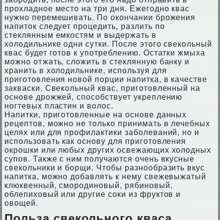
прохладное место на три дня. Ежегодно квас
нужно перемешивать. По окончании брожения
напиток следует процедить, разлить по
стеклянным емкостям и выдержать в
холодильнике одни сутки. После этого свекольный
квас будет готов к употреблению. Остатки жмыха
можно отжать, сложить в стеклянную банку и
хранить в холодильнике, используя для
приготовления новой порции напитка, в качестве
закваски. Свекольный квас, приготовленный на
основе дрожжей, способствует укреплению
ногтевых пластин и волос.
Напитки, приготовленные на основе данных
рецептов, можно не только принимать в лечебных
целях или для профилактики заболеваний, но и
использовать как основу для приготовления
окрошки или любых других освежающих холодных
супов. Также с ним получаются очень вкусные
свекольники и борщи. Чтобы разнообразить вкус
напитка, можно добавлять к нему свежевыжатый
клюквенный, смородиновый, рябиновый,
облепиховый или другие соки из фруктов и
овощей.
Польза свекольного кваса