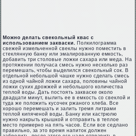
Можно делать свекольный квас с
использованием закваски.
Полкилограмма
свежей измельченной свеклы нужно поместить в
стеклянную банку или эмалированную емкость,
добавить три столовые ложки сахара или меда. На
протяжении получаса смесь нужно несколько раз
перемешать, чтобы выделился свекольный сок. В
отдельной небольшой чашке нужно сделать смесь
из одной чайной ложки сахара, половины чайной
ложки сухих дрожжей и небольшого количества
теплой воды. Дать постоять закваске около
двадцати минут, вылить ее в емкость со свеклой и
туда же положить кусочек ржаного хлеба. Все
хорошо перемешать и залить тремя литрами
теплой кипяченой воды. Банку или кастрюлю
нужно накрыть крышкой и отправить в теплое
место примерно на пять часов. Если все седлано
правильно, за это время напиток должен
забродить, после этого его надо отправить в