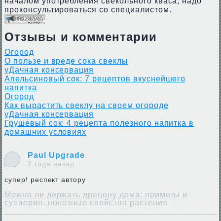
началом употребления свекольного кваса, надо
проконсультироваться со специалистом.
Отзывы и комментарии
Огород
О пользе и вреде сока свеклы
уДачная консервация
Апельсиновый сок: 7 рецептов вкуснейшего
напитка
Огород
Как вырастить свеклу на своем огороде
уДачная консервация
Грушевый сок: 4 рецепта полезного напитка в
домашних условиях
Paul Upgrade
2 года назад
супер! респект автору
Можно ли держать драцену дома: приметы и
суеверия, полезные свойства растения