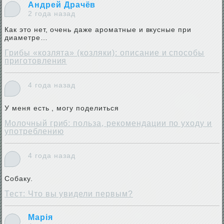
Андрей Драчёв
2 года назад
Как это нет, очень даже ароматные и вкусные при
диаметре…
Грибы «козлята» (козляки): описание и способы
приготовления
4 года назад
У меня есть , могу поделиться
Молочный гриб: польза, рекомендации по уходу и
употреблению
4 года назад
Собаку.
Тест: Что вы увидели первым?
Марія