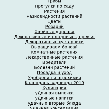
Грибы
Прогулки по саду
Растения
Разновидности растений
Цветы
Розарий
Хвойные деревья
Декоративные и плодовые деревья
Декоративные кустарники
Выращиваем бонсай
Комнатные растения
Лекарственные растения
Вредители
Болезни растений
Посадка и уход
Удобрения и агрохимия
Календарь садовода 2019
Кулинария
уДачная выпечка
уДачные напитки
уДачные вторые блюда
уДачная консервация