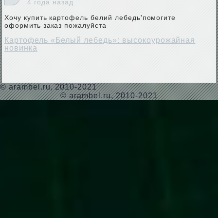
4 года назад
Хочу купить картофель белий лебедь'помогите
оформить заказ пожалуйста
Картофель «Белый лебедь»: высокоурожайная
новинка
©
arambel.ru
, 2010-2021
© arambel.ru, 2010-2021