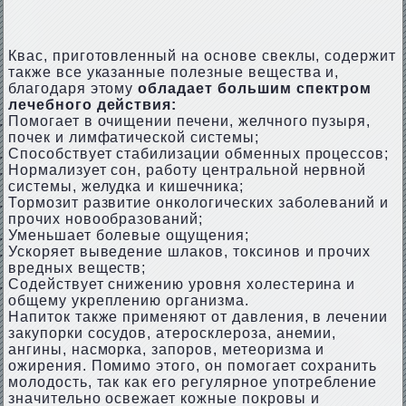
Квас, приготовленный на основе свеклы, содержит
также все указанные полезные вещества и,
благодаря этому
обладает большим спектром
лечебного действия:
Помогает в очищении печени, желчного пузыря,
почек и лимфатической системы;
Способствует стабилизации обменных процессов;
Нормализует сон, работу центральной нервной
системы, желудка и кишечника;
Тормозит развитие онкологических заболеваний и
прочих новообразований;
Уменьшает болевые ощущения;
Ускоряет выведение шлаков, токсинов и прочих
вредных веществ;
Содействует снижению уровня холестерина и
общему укреплению организма.
Напиток также применяют от давления, в лечении
закупорки сосудов, атеросклероза, анемии,
ангины, насморка, запоров, метеоризма и
ожирения. Помимо этого, он помогает сохранить
молодость, так как его регулярное употребление
значительно освежает кожные покровы и