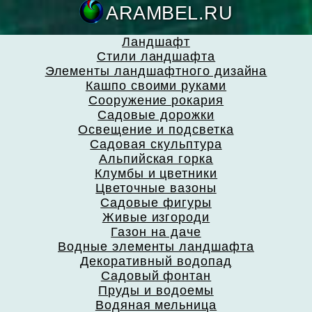
ARAMBEL.
Ландшафт
Стили ландшафта
Элементы ландшафтного дизайна
Кашпо своими руками
Сооружение рокария
Садовые дорожки
Освещение и подсветка
Садовая скульптура
Альпийская горка
Клумбы и цветники
Цветочные вазоны
Садовые фигуры
Живые изгороди
Газон на даче
Водные элементы ландшафта
Декоративный водопад
Садовый фонтан
Пруды и водоемы
Водяная мельница