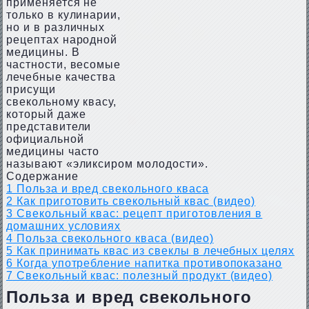
применяется не
только в кулинарии,
но и в различных
рецептах народной
медицины. В
частности, весомые
лечебные качества
присущи
свекольному квасу,
который даже
представители
официальной
медицины часто
называют «эликсиром молодости».
Содержание
1
Польза и вред свекольного кваса
2
Как приготовить свекольный квас (видео)
3
Свекольный квас: рецепт приготовления в
домашних условиях
4
Польза свекольного кваса (видео)
5
Как принимать квас из свеклы в лечебных целях
6
Когда употребление напитка противопоказано
7
Свекольный квас: полезный продукт (видео)
Польза и вред свекольного