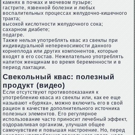
камнях в почках и мочевом пузыре;
гастрите, язвенной болезни и любых
воспалительных процессах желудочно-кишечного
тракта;
высокой кислотности желудочного сока;
сахарном диабете;
подагре.
Также нельзя употреблять квас из свеклы при
индивидуальной непереносимости данного
корнеплода или других компонентов, которые
входят в его состав. Нежелательно употреблять
напиток женщинам во время беременности и в
период лактации.
Свекольный квас: полезный
продукт (видео)
Если отсутствуют противопоказания к
употреблению кваса из свеклы или, как ее еще
называют «буряка», можно включить его в свой
рацион в качестве дополнительного источника
полезных элементов. Его регулярное
использование часто приносит лечебный эффект,
оздоравливая организм, улучшая общее
самочувствие и повышая настроение. Но, перед