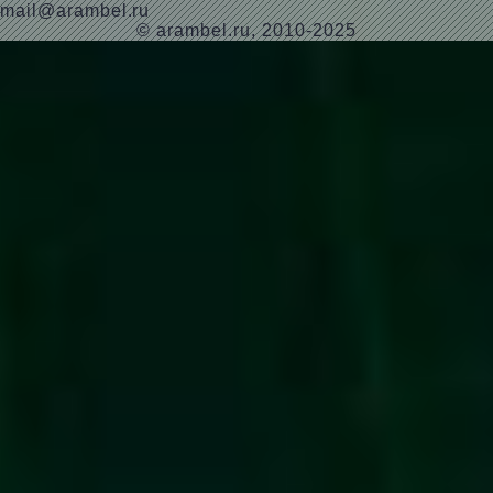
mail@arambel.ru
© arambel.ru, 2010-2025