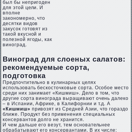
был бы непригоден
для этой цели. И
вполне
закономерно, что
десятки видов
закусок готовят из
такой вкусной и
полезной ягоды, как
виноград.
Виноград для слоеных салатов:
рекомендуемые сорта,
подготовка
Предпочтительно в кулинарных целях
использовать бескосточковые сорта. Особое место
среди них занимает «Кишмиш». Дело в том, что
другие сорта винограда выращивают очень далеко
– в Испании, Африке, в Калифорнии и т.д. А
«Кишмиш»
привозят из Средней Азии, что гораздо
ближе. Продукт без применения специальных
консервантов долго не хранится.
И чем дальше его везут, тем основательнее
обрабатывают его консервантами. В их числе: