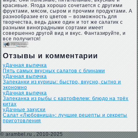
красивые. Ягода хорошо сочетается с другими
фруктами, мясом, сыром и прочими продуктами. А
разнообразие его цветов – возможность для
творчества, ведь даже один и тот же салатик с
разными виноградными сортами имеет
совершенно другой вид и вкус. Фантазируйте, и
все получится!
Отзывы и комментарии
уДачная выпечка
Пять самых вкусных салатов с блинами
уДачная выпечка
Запеканки из курицы: быстро, вкусно, сытно и
экономно
уДачная выпечка
Запеканка из рыбы с картофелем: блюдо на трёх
китах
уДачные закуски
Салат «Любовница»: лучшие рецепты и секреты
приготовления
©
arambel.ru
, 2010-2025