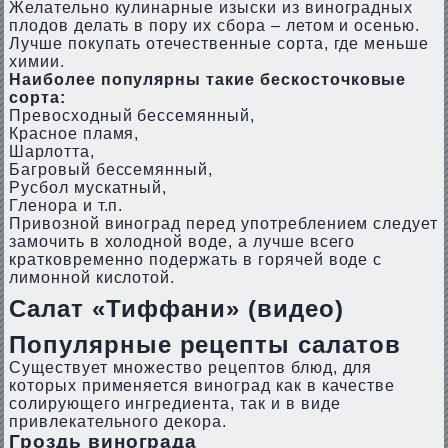
Желательно кулинарные изыски из виноградных
плодов делать в пору их сбора – летом и осенью.
Лучше покупать отечественные сорта, где меньше
химии.
Наиболее популярны такие бескосточковые
сорта:
Превосходный бессемянный,
Красное пламя,
Шарлотта,
Багровый бессемянный,
Русбол мускатный,
Гленора и т.п.
Привозной виноград перед употреблением следует
замочить в холодной воде, а лучше всего
кратковременно подержать в горячей воде с
лимонной кислотой.
Салат «Тиффани» (видео)
Популярные рецепты салатов
Существует множество рецептов блюд, для
которых применяется виноград как в качестве
солирующего ингредиента, так и в виде
привлекательного декора.
Гроздь винограда