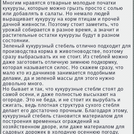
Многим нравятся отварные молодые початки
кукурузы, которые можно грызть просто с солью
или добавлять в салаты. Но немало людей
выращивает кукурузу на корм птицам и прочей
дачной живности. Поэтому стоит заметить, что
урожай собирается в разное время, а значит и
растительные остатки кукурузы будут в разном
состоянии.
Зеленый кукурузный стебель отлично подходит для
производства корма в животноводстве, поэтому
сразу выбрасывать их не стоит. Из стеблей можно
даже заготовить отличную зимнюю подкормку,
которая называется силос. Но скажем сразу, что
мало кто из дачников занимается подобными
делами, да и зеленой массы для этого нужно
довольно много.
Но бывает и так, что кукурузные стебли стоят до
самой осени, и даже полностью высыхают на
огороде. Это не беда, и не стоит их вырубать и
сжигать, ведь плотная структура сухого стебля
делает его достаточно прочным. Благодаря этому,
кукурузный стебель становится материалом для
построения временных ограждений на
хозяйственном дворе, или даже материалом для
садовых дорожек в холодную осеннюю погоду,