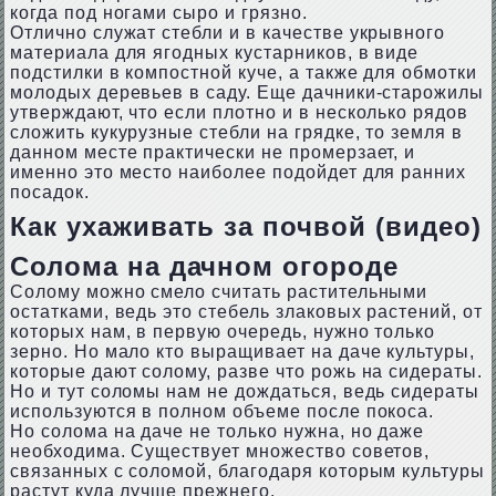
когда под ногами сыро и грязно.
Отлично служат стебли и в качестве укрывного
материала для ягодных кустарников, в виде
подстилки в компостной куче, а также для обмотки
молодых деревьев в саду. Еще дачники-старожилы
утверждают, что если плотно и в несколько рядов
сложить кукурузные стебли на грядке, то земля в
данном месте практически не промерзает, и
именно это место наиболее подойдет для ранних
посадок.
Как ухаживать за почвой (видео)
Солома на дачном огороде
Солому можно смело считать растительными
остатками, ведь это стебель злаковых растений, от
которых нам, в первую очередь, нужно только
зерно. Но мало кто выращивает на даче культуры,
которые дают солому, разве что рожь на сидераты.
Но и тут соломы нам не дождаться, ведь сидераты
используются в полном объеме после покоса.
Но солома на даче не только нужна, но даже
необходима. Существует множество советов,
связанных с соломой, благодаря которым культуры
растут куда лучше прежнего.