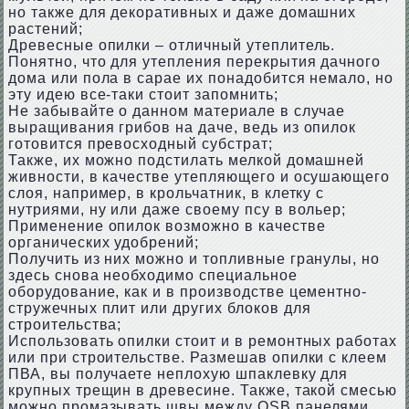
но также для декоративных и даже домашних
растений;
Древесные опилки – отличный утеплитель.
Понятно, что для утепления перекрытия дачного
дома или пола в сарае их понадобится немало, но
эту идею все-таки стоит запомнить;
Не забывайте о данном материале в случае
выращивания грибов на даче, ведь из опилок
готовится превосходный субстрат;
Также, их можно подстилать мелкой домашней
живности, в качестве утепляющего и осушающего
слоя, например, в крольчатник, в клетку с
нутриями, ну или даже своему псу в вольер;
Применение опилок возможно в качестве
органических удобрений;
Получить из них можно и топливные гранулы, но
здесь снова необходимо специальное
оборудование, как и в производстве цементно-
стружечных плит или других блоков для
строительства;
Использовать опилки стоит и в ремонтных работах
или при строительстве. Размешав опилки с клеем
ПВА, вы получаете неплохую шпаклевку для
крупных трещин в древесине. Также, такой смесью
можно промазывать швы между OSB панелями,