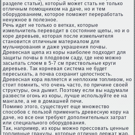
разделе статьи), который может стать не только
отличным помощником на даче, но и тем
оборудованием, которое поможет переработать
ненужное в полезное.
Речь идет не только о ветках, которые
измельчитель переводит в состояние щепы, но и о
коре деревьев, которая после измельчителя
становится отличным материалом для
мульчирования и даже украшения почвы.
Древесная щепа из коры наиболее подходит для
защиты почвы в плодовом саду, где нею можно
засыпать слоем в 5-7 см приствольные круги
деревьев. Так корневая система не будет
пересыхать, а почва сохранит целостность.
Древесная кора является и неплохим топливом, но
стоит помнить, что очень часто, по причине своей
структуры, она дымит. Поэтому если вы надумали
развести огонь из коры, лучше используйте ее на
мангале, а не в домашней печи.
Помимо этого, существует еще множество
способов с пользой применить древесную кору на
даче, но все они требуют дополнительных затрат
или специального оборудования.
Так, например, из коры можно прессовать ценные
топливные гранулы, которые отлично держат жар,