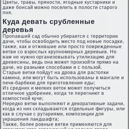
Цветы, травы, пряности, ягодные кустарники и
даже бонсай можно поселить в полости старого
пня.
Куда девать срубленные
деревья
Пропавший сад обычно убирается с территории
дачи, чтобы освободить место под новые посадки,
также, как и отжившие или просто поврежденные
ветви со взрослых крупномерных деревьев. Но
вам не нужно организовывать утилизацию для
древесины, ведь она может произойти прямо на
даче, но разными способами и с пользой.
Старые ветки пойдут на дрова для растопки
камина, или могут быть использованы в мангале и
печи-барбекю для приготовления еды;
Из средних и мелких веток может получиться
отличное удобрение, когда те перегниют в
компостной куче;
Нередко ветки выполняют и декоративные задачи,
когда из них складываются отдельные фигуры, или
как в случае с рутариями, композиции для
украшения ландшафта;
Также, более ровные ветви применяются для