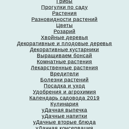
Грибы
Прогулки по саду
Растения
Разновидности растений
Цветы
Розарий
Хвойные деревья
Декоративные и плодовые деревья
Декоративные кустарники
Выращиваем бонсай
Комнатные растения
Лекарственные растения
Вредители
Болезни растений
Посадка и уход
Удобрения и агрохимия
Календарь садовода 2019
Кулинария
уДачная выпечка
уДачные напитки
уДачные вторые блюда
уДачная консервация