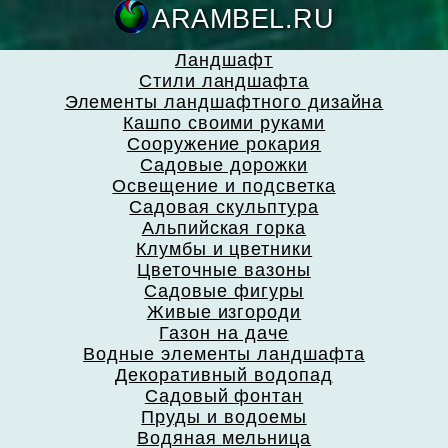
ARAMBEL.
Ландшафт
Стили ландшафта
Элементы ландшафтного дизайна
Кашпо своими руками
Сооружение рокария
Садовые дорожки
Освещение и подсветка
Садовая скульптура
Альпийская горка
Клумбы и цветники
Цветочные вазоны
Садовые фигуры
Живые изгороди
Газон на даче
Водные элементы ландшафта
Декоративный водопад
Садовый фонтан
Пруды и водоемы
Водяная мельница