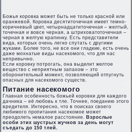
Божья коровка может быть не только красной или
оранжевой. Коровка десятиточечная имеет темно-
коричневый цвет, четырнадцатиточечная – желтый,
точечная и вовсе черная, а штриховатоточечная –
черная в желтую крапинку. Есть представители
вида, которых очень легко спутать с другими
жуками. Более того, не все они гладкие, есть очень
даже мохнатые виды насекомого, что для нас
непривычно.
Если коровку потрогать, она выделит желтое
вещество с неприятным запахом – это
оборонительный момент, позволяющий отпугнуть
опасных для насекомого существ.
Питание насекомого
Главная особенность божьей коровки для каждого
дачника – её любовь к тле. Точнее, поеданию этого
вредителя. Интересно, что в поисках своего
любимого пропитания насекомое может
преодолеть немалое расстояние.
Взрослые
особи этих шустрых жучков за день могут
съедать до 150 тлей.