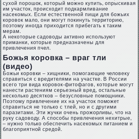
сухой порошок, который можно купить, опрыскивая
им участок, происходит подкармливание
насекомых. Если естественной пищи для божьих
коровок мало, они могут покинуть территорию,
поэтому иногда приходится прибегать к таким
мерам.
А некоторые садоводы активно используют
приманки, которые предназначены для
привлечения пчел.
Божья коровка – враг тли
(видео)
Божьи коровки – хищники, помогающие человеку
справиться с вредителями на участке. В России
всего три вида коровок-фитофагов, которые могут
нанести растениям серьезный вред, остальные
несколько десятков – безусловные помощники.
Поэтому привлечение их на участок поможет
справиться не только с тлей, но и с другими
паразитами. Эти жучки очень прожорливы, что на
руку садоводу. А способы привлечения нехитрые,
– нужно только обеспечить насекомых питанием и
благоприятной средой.