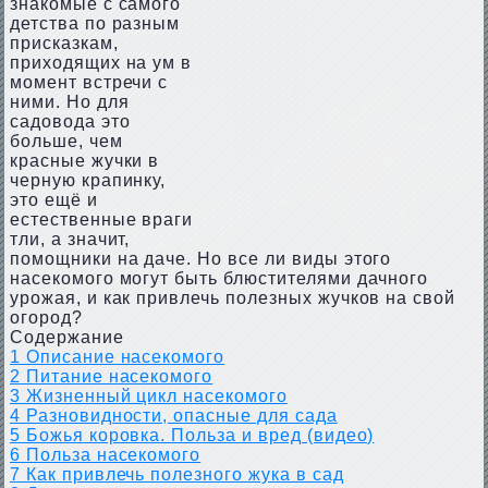
знакомые с самого
детства по разным
присказкам,
приходящих на ум в
момент встречи с
ними. Но для
садовода это
больше, чем
красные жучки в
черную крапинку,
это ещё и
естественные враги
тли, а значит,
помощники на даче. Но все ли виды этого
насекомого могут быть блюстителями дачного
урожая, и как привлечь полезных жучков на свой
огород?
Содержание
1
Описание насекомого
2
Питание насекомого
3
Жизненный цикл насекомого
4
Разновидности, опасные для сада
5
Божья коровка. Польза и вред (видео)
6
Польза насекомого
7
Как привлечь полезного жука в сад