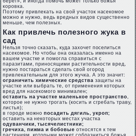
берет», и иногда помочь может только божья
коровка.
Поэтому привлекать на свой участок насекомое
можно и нужно, ведь вредных видов существенно
меньше, чем полезных.
Как привлечь полезного жука в
сад
Нельзя точно сказать, куда захочет поселиться
насекомое. Но чтобы она оказалась именно на
вашем участке и помогла справиться с
паразитами, приносящими растительности вред,
нужно постараться сделать свой огород
привлекательным для этого жучка. А это значит:
ограничить химические средства
защиты на
участке или выбрать те, от применения которых
вред для насекомого минимален;
оставить на участке маленькое пространство
,
которое не нужно трогать (косить и сгребать траву,
листья);
в городе можно
посадить дягиль, укроп;
оставить на некоторых местах участка
одуванчики, тысячелистники;
гречиха, пижма и бобовые
относятся к тем
растениям, которыми может соблазниться божья