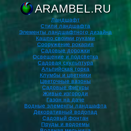
ARAMBEL.RU
Ландшафт
Стили ландшафта
Элементы ландшафтного дизайна
Кашпо своими руками
Сооружение рокария
Садовые дорожки
Освещение и подсветка
Садовая скульптура
Альпийская горка
Клумбы и цветники
Цветочные вазоны
Садовые фигуры
Живые изгороди
Газон на даче
Водные элементы ландшафта
Декоративный водопад
Садовый фонтан
Пруды и водоемы
Водяная мельница