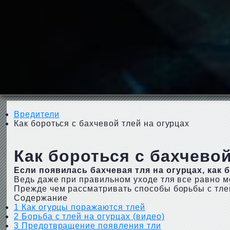
Вредители
Как бороться с бахчевой тлей на огурцах
Как бороться с бахчевой
Если появилась бахчевая тля на огурцах, как 
Ведь даже при правильном уходе тля все равно м
Прежде чем рассматривать способы борьбы с тлей
Содержание
1
Как огурцы поражаются тлей
2
Борьба с тлей на огурцах (видео)
3
Предотвращение появления тли