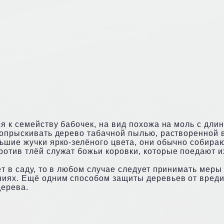
ся к семейству бабочек, на вид похожа на моль с дл
 опрыскивать дерево табачной пылью, растворенной в
ьшие жучки ярко-зелёного цвета, они обычно собира
отив тлёй служат божьи коровки, которые поедают и
т в саду, то в любом случае следует принимать меры 
ниях. Ещё одним способом защиты деревьев от вреди
дерева.