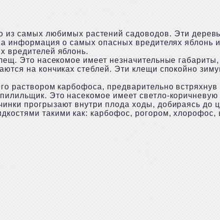
 из самых любимых растений садоводов. Эти деревь
ена информация о самых опасных вредителях яблонь и
х вредителей яблонь.
клещ. Это насекомое имеет незначительные габариты
аются на кончиках стеблей. Эти клещи спокойно зиму
его раствором карбофоса, предварительно встряхнув 
пилильщик. Это насекомое имеет светло-коричневую о
инки прогрызают внутри плода ходы, добираясь до ц
костями такими как: карбофос, рогором, хлорофос, ц