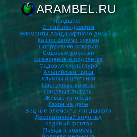
ARAMBEL.RU
Ландшафт
Стили ландшафта
Элементы ландшафтного дизайна
Кашпо своими руками
Сооружение рокария
Садовые дорожки
Освещение и подсветка
Садовая скульптура
Альпийская горка
Клумбы и цветники
Цветочные вазоны
Садовые фигуры
Живые изгороди
Газон на даче
Водные элементы ландшафта
Декоративный водопад
Садовый фонтан
Пруды и водоемы
Водяная мельница