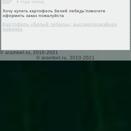
4 года назад
Хочу купить картофель белий лебедь'помогите
оформить заказ пожалуйста
Картофель «Белый лебедь»: высокоурожайная
новинка
©
arambel.ru
, 2010-2021
© arambel.ru, 2010-2021