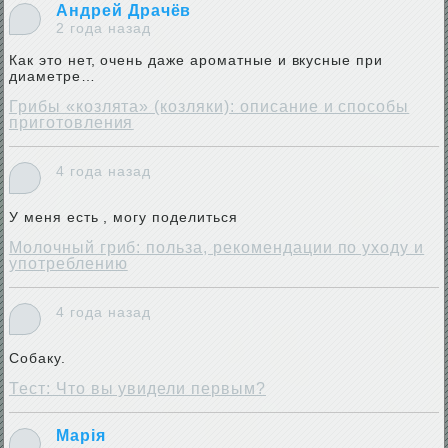
Андрей Драчёв
2 года назад
Как это нет, очень даже ароматные и вкусные при
диаметре…
Грибы «козлята» (козляки): описание и способы
приготовления
4 года назад
У меня есть , могу поделиться
Молочный гриб: польза, рекомендации по уходу и
употреблению
4 года назад
Собаку.
Тест: Что вы увидели первым?
Марія