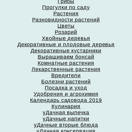
Грибы
Прогулки по саду
Растения
Разновидности растений
Цветы
Розарий
Хвойные деревья
Декоративные и плодовые деревья
Декоративные кустарники
Выращиваем бонсай
Комнатные растения
Лекарственные растения
Вредители
Болезни растений
Посадка и уход
Удобрения и агрохимия
Календарь садовода 2019
Кулинария
уДачная выпечка
уДачные напитки
уДачные вторые блюда
уДачная консервация