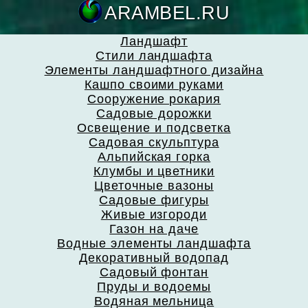
ARAMBEL.
Ландшафт
Стили ландшафта
Элементы ландшафтного дизайна
Кашпо своими руками
Сооружение рокария
Садовые дорожки
Освещение и подсветка
Садовая скульптура
Альпийская горка
Клумбы и цветники
Цветочные вазоны
Садовые фигуры
Живые изгороди
Газон на даче
Водные элементы ландшафта
Декоративный водопад
Садовый фонтан
Пруды и водоемы
Водяная мельница