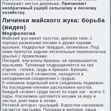
Пожирают листья деревьев.
Причиняют
необратимый ущерб сельскому и лесному
хозяйству.
Личинки майского жука: борьба
(видео)
Морфология
Майский жук имеет толстое, крепкое тело, с
хорошо развитыми ногами и двумя парами
крыльев. Надкрылья твердые, хитиновые. Под
ними прячутся задние летательные перепончатые
крылья с прожилками.
Пигидий, или конец брюшка, не прикрывается
крыльями. Туловище подразделяется на три
отдела - голова, грудь и брюшко. Брюшко,
состоящее из 8 сегментов, находится в
неподвижном соединении с грудью.
5 члеников ходильной ноги соединены подвижно.
На последнем членике расположен коготок.
Каждый сегмент груди несет по паре ног - всего 3
пары. Насекомое цепляется ногами за кору и
листья, роет ямки в почве.
Ротовой аппарат грызущий. Взрослое насекомое
питается листьями. Попадая в желудок, пища