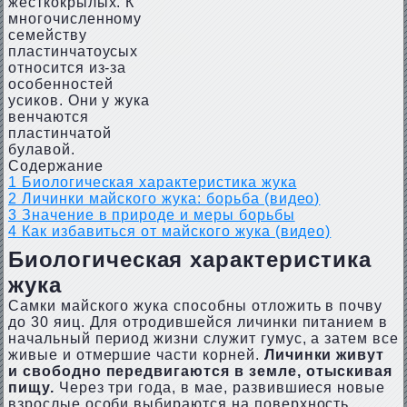
жесткокрылых. К
многочисленному
семейству
пластинчатоусых
относится из-за
особенностей
усиков. Они у жука
венчаются
пластинчатой
булавой.
Содержание
1
Биологическая характеристика жука
2
Личинки майского жука: борьба (видео)
3
Значение в природе и меры борьбы
4
Как избавиться от майского жука (видео)
Биологическая характеристика
жука
Самки майского жука способны отложить в почву
до 30 яиц. Для отродившейся личинки питанием в
начальный период жизни служит гумус, а затем все
живые и отмершие части корней.
Личинки живут
и свободно передвигаются в земле, отыскивая
пищу.
Через три года, в мае, развившиеся новые
взрослые особи выбираются на поверхность.