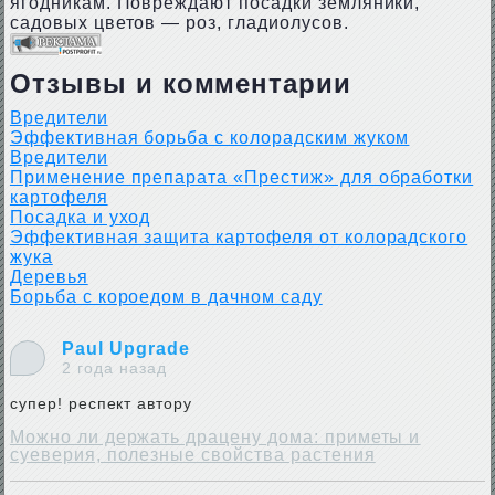
ягодникам. Повреждают посадки земляники,
садовых цветов — роз, гладиолусов.
Отзывы и комментарии
Вредители
Эффективная борьба с колорадским жуком
Вредители
Применение препарата «Престиж» для обработки
картофеля
Посадка и уход
Эффективная защита картофеля от колорадского
жука
Деревья
Борьба с короедом в дачном саду
Paul Upgrade
2 года назад
супер! респект автору
Можно ли держать драцену дома: приметы и
суеверия, полезные свойства растения