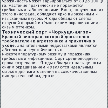
урожайность может варьироваться от 80 до 100 ц/
га. Растение практически не поражается
грибковыми заболеваниями. Вина, полученные из
этого винограда, обладают ярко выраженным и
изысканным вкусом. Ягоды обладают слегка
округлой формой и тёмно-синим окрашиванием с
сизым оттенком.
Технический сорт «Чоркуца-нягре»
Красный виноград, который достаточно
требователен в агротехнике и прихотлив в
уходе.
Значительными недостатками являются
абсолютная неустойчивость к
низкотемпературному режиму и поражению
грибковыми инфекциями. Сорт среднепозднего
срока созревания. Ягоды обладают насыщенным
синим окрашиванием и являются идеальным
сырьём для изготовления высококачественных
вин длительной выдержки.