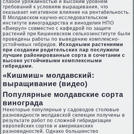
слабой урожайностью и высоким уровнем
требований к условиям выращивания, что
оказывает негативное влияние на рентабельность.
В Молдавском научно-исследовательском
институте виноградарства и виноделия НПО
«Виерул» совместно с кафедрой по защите
растений при Кишиневском сельхозинституте были
проведены работы по выведению комплексно-
устойчивых гибридов.
Исходными растениями
при создании родительских пар послужили
лучшие районированные сорта в сочетании с
высоко устойчивыми комплексными
гибридами.
«Кишмиш» молдавский:
выращивание (видео)
Популярные молдавские сорта
винограда
Некоторые популярные у садоводов столовые
разновидности молдавской селекции получены в
результате работ по сложной гибридизации
европейских сортов и американских
разновидностей. Однако большинство