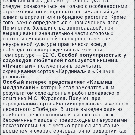
селекции и высадить его у себя на участке,
следует ознакомиться не только с особенностями
агротехники, но и подобрать оптимальный для
климата вариант или гибридное растение. Кроме
того, важно определиться с назначением ягод.
По мнению большинства виноградарей, при
выращивании значительной части столовых
сортов из молдавской селекции в качестве
неукрывной культуры практически всегда
наблюдаются повреждения глазков при
температуре — 22°С.
Особой популярностью у
садоводов-любителей пользуется кишмиш
«Лучистый»,
полученный в результате
скрещивания сортов «Кардинал» и «Кишмиш
розовый».
Особый интерес представляет «Кишмиш
молдавский»
, который стал замечательным
результатом селекционных работ молдавского
опытника М.С. Журавеля. Получен при
скрещивании сорта «Кишмиш розовый» и чёрного
десертного «Победа». В итоге выведен один из
наиболее перспективных и высококлассных
бессемянных видов с превосходными вкусовыми
показателями. Он с честью прошёл испытание
временем и охарактеризован виноградарями как