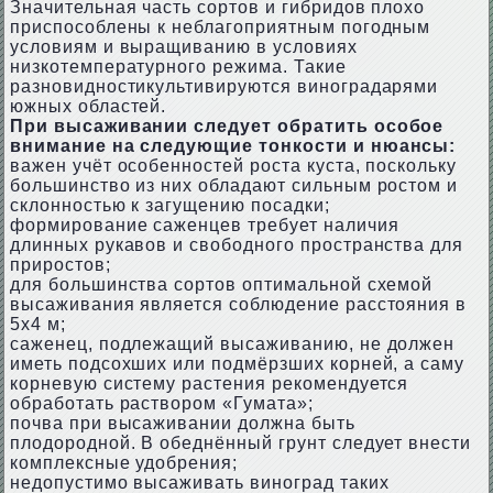
Значительная часть сортов и гибридов плохо
приспособлены к неблагоприятным погодным
условиям и выращиванию в условиях
низкотемпературного режима. Такие
разновидностикультивируются виноградарями
южных областей.
При высаживании следует обратить особое
внимание на следующие тонкости и нюансы:
важен учёт особенностей роста куста, поскольку
большинство из них обладают сильным ростом и
склонностью к загущению посадки;
формирование саженцев требует наличия
длинных рукавов и свободного пространства для
приростов;
для большинства сортов оптимальной схемой
высаживания является соблюдение расстояния в
5х4 м;
саженец, подлежащий высаживанию, не должен
иметь подсохших или подмёрзших корней, а саму
корневую систему растения рекомендуется
обработать раствором «Гумата»;
почва при высаживании должна быть
плодородной. В обеднённый грунт следует внести
комплексные удобрения;
недопустимо высаживать виноград таких