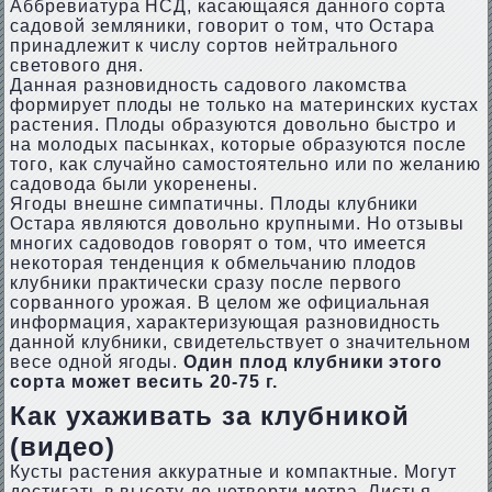
Аббревиатура НСД, касающаяся данного сорта
садовой земляники, говорит о том, что Остара
принадлежит к числу сортов нейтрального
светового дня.
Данная разновидность садового лакомства
формирует плоды не только на материнских кустах
растения. Плоды образуются довольно быстро и
на молодых пасынках, которые образуются после
того, как случайно самостоятельно или по желанию
садовода были укоренены.
Ягоды внешне симпатичны. Плоды клубники
Остара являются довольно крупными. Но отзывы
многих садоводов говорят о том, что имеется
некоторая тенденция к обмельчанию плодов
клубники практически сразу после первого
сорванного урожая. В целом же официальная
информация, характеризующая разновидность
данной клубники, свидетельствует о значительном
весе одной ягоды.
Один плод клубники этого
сорта может весить 20-75 г.
Как ухаживать за клубникой
(видео)
Кусты растения аккуратные и компактные. Могут
достигать в высоту до четверти метра. Листья