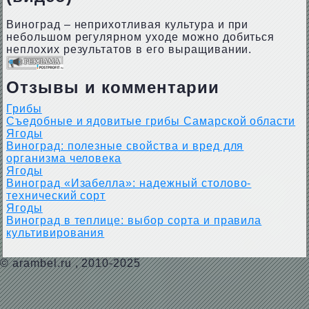
Виноград – неприхотливая культура и при
небольшом регулярном уходе можно добиться
неплохих результатов в его выращивании.
Отзывы и комментарии
Грибы
Съедобные и ядовитые грибы Самарской области
Ягоды
Виноград: полезные свойства и вред для
организма человека
Ягоды
Виноград «Изабелла»: надежный столово-
технический сорт
Ягоды
Виноград в теплице: выбор сорта и правила
культивирования
©
arambel.ru
, 2010-2025