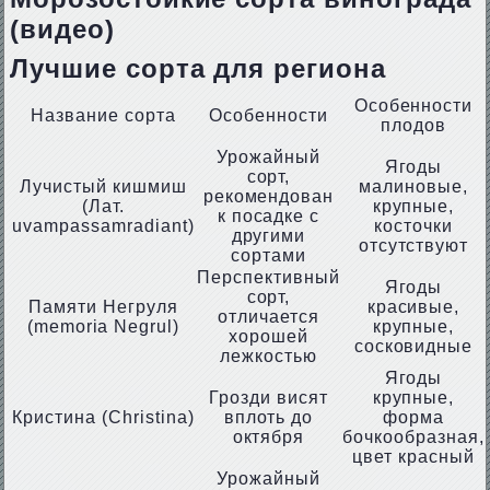
(видео)
Лучшие сорта для региона
Особенности
Название сорта
Особенности
плодов
Урожайный
Ягоды
сорт,
Лучистый кишмиш
малиновые,
рекомендован
(Лат.
крупные,
к посадке с
uvampassamradiant)
косточки
другими
отсутствуют
сортами
Перспективный
Ягоды
сорт,
Памяти Негруля
красивые,
отличается
(memoria Negrul)
крупные,
хорошей
сосковидные
лежкостью
Ягоды
Грозди висят
крупные,
Кристина (Christina)
вплоть до
форма
октября
бочкообразная,
цвет красный
Урожайный