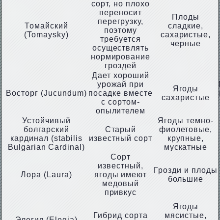
сорт, но плохо
переносит
Плоды
перегрузку,
Томайский
сладкие,
поэтому
(Tomaysky)
сахаристые,
требуется
черные
осуществлять
нормирование
гроздей
Дает хороший
урожай при
Ягоды
Восторг (Jucundum)
посадке вместе
сахаристые
с сортом-
опылителем
Устойчивый
Ягоды темно-
болгарский
Старый
фиолетовые,
кардинал (stabilis
известный сорт
крупные,
Bulgarian Cardinal)
мускатные
Сорт
известный,
Грозди и плоды
Лора (Laura)
ягоды имеют
большие
медовый
привкус
Ягоды
Гибрид сорта
мясистые,
Элегия (Elegia)