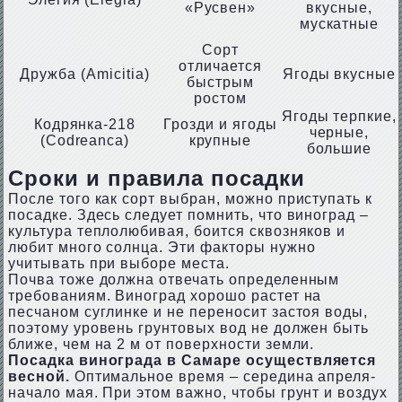
«Русвен»
вкусные,
мускатные
Сорт
отличается
Дружба (Amicitia)
Ягоды вкусные
быстрым
ростом
Ягоды терпкие,
Кодрянка-218
Грозди и ягоды
черные,
(Codreanca)
крупные
большие
Сроки и правила посадки
После того как сорт выбран, можно приступать к
посадке. Здесь следует помнить, что виноград –
культура теплолюбивая, боится сквозняков и
любит много солнца. Эти факторы нужно
учитывать при выборе места.
Почва тоже должна отвечать определенным
требованиям. Виноград хорошо растет на
песчаном суглинке и не переносит застоя воды,
поэтому уровень грунтовых вод не должен быть
ближе, чем на 2 м от поверхности земли.
Посадка винограда в Самаре осуществляется
весной.
Оптимальное время – середина апреля-
начало мая. При этом важно, чтобы грунт и воздух