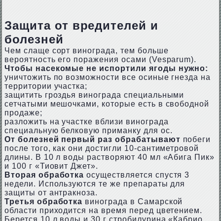
Защита от вредителей и
болезней
Чем слаще сорт винограда, тем больше
вероятность его поражения осами (Vesparum).
Чтобы насекомые не испортили ягоды нужно:
уничтожить по возможности все осиные гнезда на
территории участка;
защитить гроздья винограда специальными
сетчатыми мешочками, которые есть в свободной
продаже;
разложить на участке вблизи винограда
специальную белковую приманку для ос.
От болезней первый раз обрабатывают
побеги
после того, как они достигли 10-сантиметровой
длины. В 10 л воды растворяют 40 мл «Абига Пик»
и 100 г «Тиовит Джет».
Вторая обработка
осуществляется спустя 3
недели. Используются те же препараты для
защиты от антракноза.
Третья обработка
винограда в Самарской
области приходится на время перед цветением.
Берется 10 л воды и 30 г стробилурина «Кабрио