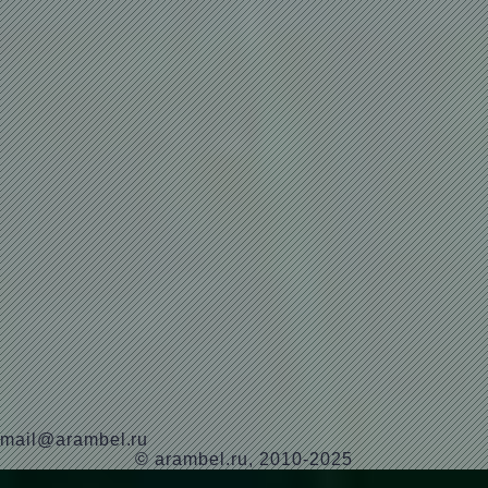
mail@arambel.ru
© arambel.ru, 2010-2025