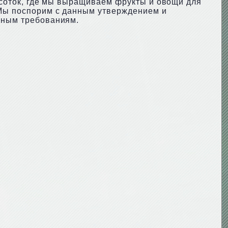
о соток, где мы выращиваем фрукты и овощи для
. Мы поспорим с данным утверждением и
енным требованиям.