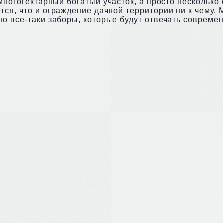
 многогектарный богатый участок, а просто нескольк
тся, что и ограждение дачной территории ни к чему
но все-таки заборы, которые будут отвечать соврем