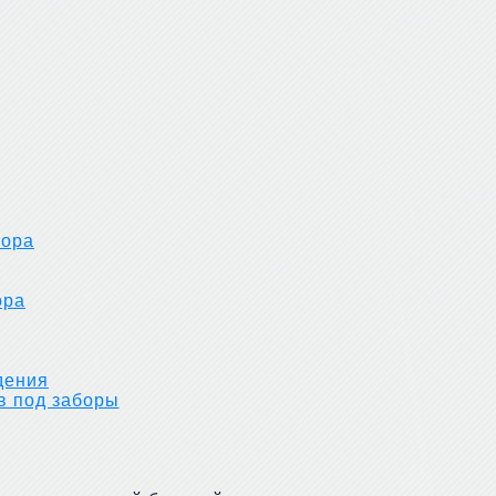
бора
ора
дения
в под заборы