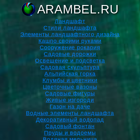
ARAMBEL.RU
Ландшафт
Стили ландшафта
Элементы ландшафтного дизайна
Кашпо своими руками
Сооружение рокария
Садовые дорожки
Освещение и подсветка
Садовая скульптура
Альпийская горка
Клумбы и цветники
Цветочные вазоны
Садовые фигуры
Живые изгороди
Газон на даче
Водные элементы ландшафта
Декоративный водопад
Садовый фонтан
Пруды и водоемы
Водяная мельница