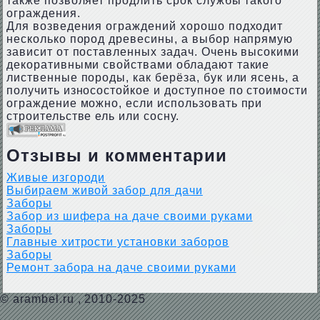
также позволяет продлить срок службы такого
ограждения.
Для возведения ограждений хорошо подходит
несколько пород древесины, а выбор напрямую
зависит от поставленных задач. Очень высокими
декоративными свойствами обладают такие
лиственные породы, как берёза, бук или ясень, а
получить износостойкое и доступное по стоимости
ограждение можно, если использовать при
строительстве ель или сосну.
Отзывы и комментарии
Живые изгороди
Выбираем живой забор для дачи
Заборы
Забор из шифера на даче своими руками
Заборы
Главные хитрости установки заборов
Заборы
Ремонт забора на даче своими руками
©
arambel.ru
, 2010-2025