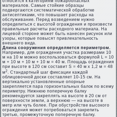
относится к категориям пожароопасных
материалов. Самые стойкие образцы
подвергаются систематической обработке
антисептиками, что повышает расходы на
обслуживание. Перед возведением нужно
определиться с высотой ограждения и произвести
правильные расчеты расходного материала. На
лицевой стороне может быть нанесен рисунок или
узоры, которые повысят привлекательность
внешнего вида.
Длина сооружения определяется периметром.
Например, для ограждения участка размерами 10
м на 10 м можно воспользоваться формулой L = 10
м + 10 м + 10 м + 10 м = 40 м. Площадь ограждения
при высоте в 120 см составит S = 40 м х 1,2 м = 48
2
м
. Стандартный шаг фиксации каждой
облицовочной доски составляет 10-15 см. На
вертикально установленные опорные
закрепляется пара горизонтальных балок по всему
периметру. Нижнюю поперечную балку
рекомендуется закреплять на высоте в 20 см от
поверхности земли, а верхнюю — на высоте в
метр или чуть более. При обустройстве высокого
ограждения может потребоваться закрепить
третью, промежуточную поперечную балку.