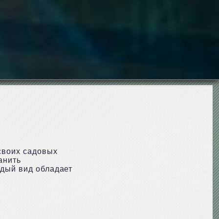
своих садовых
анить
ждый вид обладает