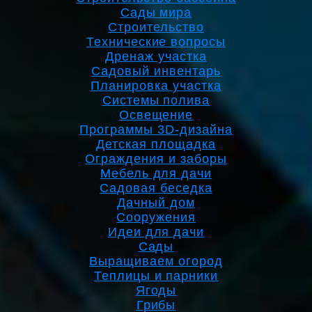
Сады мира
Строительство
Технические вопросы
Дренаж участка
Садовый инвентарь
Планировка участка
Системы полива
Освещение
Программы 3D-дизайна
Детская площадка
Ограждения и заборы
Мебель для дачи
Садовая беседка
Дачный дом
Сооружения
Идеи для дачи
Сады
Выращиваем огород
Теплицы и парники
Ягоды
Грибы