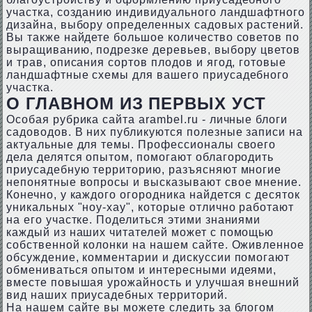
участка, созданию индивидуального ландшафтного
дизайна, выбору определенных садовых растений.
Вы также найдете большое количество советов по
выращиванию, подрезке деревьев, выбору цветов
и трав, описания сортов плодов и ягод, готовые
ландшафтные схемы для вашего приусадебного
участка.
О ГЛАВНОМ ИЗ ПЕРВЫХ УСТ
Особая рубрика сайта arambel.ru - личные блоги
садоводов. В них публикуются полезные записи на
актуальные для темы. Профессионалы своего
дела делятся опытом, помогают облагородить
приусадебную территорию, разъясняют многие
непонятные вопросы и высказывают свое мнение.
Конечно, у каждого огородника найдется с десяток
уникальных "ноу-хау", которые отлично работают
на его участке. Поделиться этими знаниями
каждый из наших читателей может с помощью
собственной колонки на нашем сайте. Оживленное
обсуждение, комментарии и дискуссии помогают
обмениваться опытом и интересными идеями,
вместе повышая урожайность и улучшая внешний
вид наших приусадебных территорий.
На нашем сайте вы можете следить за блогом