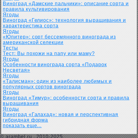
Виноград «Дамские пальчики»: описание сорта и
правила культивирования
Ягоды
Виноград «Гелиос»: технология выращивания и
характеристика сорта
Ягоды
«Юпитер»: сорт бессемянного винограда из
американской селекции
Тесты
Тест: Вы похожи на папу или маму?
Ягоды
Особенности винограда сорта «Подарок
Несветая»
Ягоды
«Талисман»: один из наиболее любимых и
популярных сортов винограда
Ягоды
Виноград «Тимур»: особенности сорта и правила
выращивания
Ягоды
Виноград «Галахад»: новая и перспективная
гибридная форма
показать еще...
©
arambel.ru
, 2010-2025