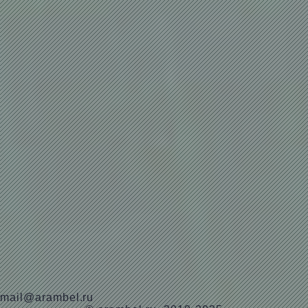
mail@arambel.ru