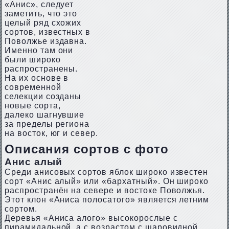
«Анис», следует
заметить, что это
целый ряд схожих
сортов, известных в
Поволжье издавна.
Именно там они
были широко
распространены.
На их основе в
современной
селекции созданы
новые сорта,
далеко шагнувшие
за пределы региона
на восток, юг и север.
Описания сортов с фото
Анис алый
Среди анисовых сортов яблок широко известен
сорт «Анис алый» или «бархатный». Он широко
распространён на севере и востоке Поволжья.
Этот клон «Аниса полосатого» является летним
сортом.
Деревья «Аниса алого» высокорослые с
пирамидальной, а с возрастом с шаровидной