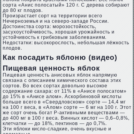
сорта «Анис полосатый» 120 г. С дерева собирают
до 80 кг плодов.
Произрастает сорт на территории всего
Нечерноземья и на северо-западе России.
Достоинства сорта: морозостойкость,
засухоустойчивость, хорошая урожайность и
устойчивость к грибковым заболеваниям.
Недостатки: высокорослость, небольшая лёжкость
плодов.
Как посадить яблоню (видео)
Пищевая ценность яблок
Пищевая ценность анисовых яблок напрямую
связана с описанием химического состава этих
сортов. Во всех сортах довольно высокое
содержание сахара: от 11% в «Анисе полосатом»
до 15% в «Анисе алом». Аскорбиновой кислоты
больше всего в «Свердловском» сорте — 14,4 мг
на 100 г веса, в «Алом» сорте — 6 мг на 100 г. Этот
же сорт очень богат Р-активными веществами —
до 400 мг в 100 г веса. Винных кислот — 0,6–0,8%,
клетчатки — до 18%, пектинов — до 0,7%.
Эти яблоки кисло-сладкие, очень вкусные и