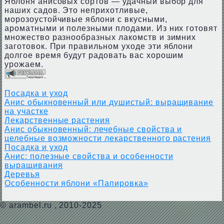
Яблоня анисовых сортов — удачный выбор для
наших садов. Это неприхотливые,
морозоустойчивые яблони с вкусными,
ароматными и полезными плодами. Из них готовят
множество разнообразных лакомств и зимних
заготовок. При правильном уходе эти яблони
долгое время будут радовать вас хорошим
урожаем.
Посадка и уход
Анис обыкновенный или душистый: выращивание
на участке
Лекарственные растения
Анис обыкновенный: лечебные свойства и
целебные возможности лекарственного растения
Посадка и уход
Анис: полезные свойства и особенности
выращивания
Деревья
Особенности яблони «Папировка»
©
arambel.ru
, 2010-2025