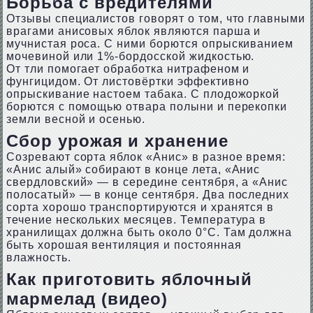
Борьба с вредителями
Отзывы специалистов говорят о том, что главными
врагами анисовых яблок являются парша и
мучнистая роса. С ними борются опрыскиванием
мочевиной или 1%-бордосской жидкостью.
От тли помогает обработка нитрафеном и
фунгицидом. От листовёртки эффективно
опрыскивание настоем табака. С плодожоркой
борются с помощью отвара полыни и перекопки
земли весной и осенью.
Сбор урожая и хранение
Созревают сорта яблок «Анис» в разное время:
«Анис алый» собирают в конце лета, «Анис
свердловский» — в середине сентября, а «Анис
полосатый» — в конце сентября. Два последних
сорта хорошо транспортируются и хранятся в
течение нескольких месяцев. Температура в
хранилищах должна быть около 0°C. Там должна
быть хорошая вентиляция и постоянная
влажность.
Как приготовить яблочный
мармелад (видео)