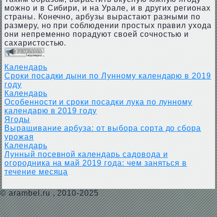
можно и в Сибири, и на Урале, и в других регионах
страны. Конечно, арбузы вырастают разными по
размеру, но при соблюдении простых правил ухода
они непременно порадуют своей сочностью и
сахаристостью.
Календарь
Сроки посадки дыни по Лунному календарю в 2019
году
Календарь
Особенности и сроки посадки лука по лунному
календарю в 2019 году
Ягоды
Выращивание арбуза: от выбора сорта до сбора
урожая
Календарь
Лунный посевной календарь садовода и
огородника на май 2019 года: чем заняться в
течение месяца
©
arambel.ru
, 2010-2025