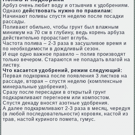
Арбуз очень любит воду и отзывчив к удобрениям.
Однако
действовать нужно по правилам:
Начинают поливы спустя неделю после посадки
рассады.
Поливают обильно, чтобы грунт был влажным
минимум на 70 см в глубину, ведь корень арбуза
действительно прорастает вглубь.
Частота полива – 2-3 раза в засушливое время и
по необходимости в дождливый сезон.
И еще одно важное правило – полив производят
только вечером. Стараются не попадать влагой на
листву.
Что касается удобрений, режим следующий:
Первая подкормка после появления 3 листков на
рассаде, вторая – спустя неделю (комплексные
минеральные удобрения).
Сразу после пересадки в открытый грунт
подкармливают перегноем или компостом.
Спустя декаду вносят азотные удобрения.
А далее подкармливают 2-3 раза в месяц, чередуя
(в любой последовательности) коровяк, настой из
трав, настой куриного помета, гумус.