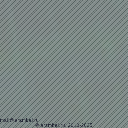
mail@arambel.ru
© arambel.ru, 2010-2025