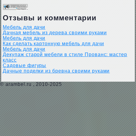
Отзывы и комментарии
Мебель для дачи
Дачная мебель из дерева своими руками
Мебель для дачи
Как сделать картонную мебель для дачи
Мебель для дачи
Декупаж старой мебели в стиле Прованс: мастер
класс
Садовые фигуры
Дачные поделки из бревна своими руками
©
arambel.ru
, 2010-2025