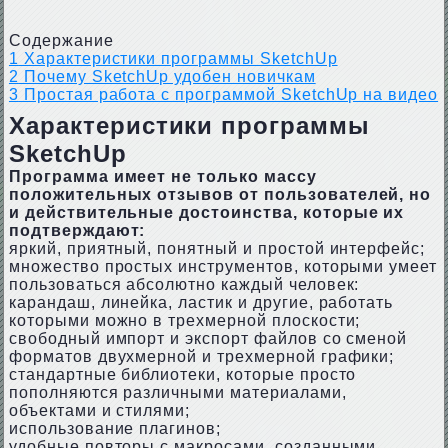
Содержание
1
Характеристики программы SketchUp
2
Почему SketchUp удобен новичкам
3
Простая работа с программой SketchUp на видео
Характеристики программы
SketchUp
Программа имеет не только массу
положительных отзывов от пользователей, но
и действительные достоинства, которые их
подтверждают:
яркий, приятный, понятный и простой интерфейс;
множество простых инструментов, которыми умеет
пользоваться абсолютно каждый человек:
карандаш, линейка, ластик и другие, работать
которыми можно в трехмерной плоскости;
свободный импорт и экспорт файлов со сменой
форматов двухмерной и трехмерной графики;
стандартные библиотеки, которые просто
пополняются различными материалами,
объектами и стилями;
использование плагинов;
удобные повторы с макросами, созданными