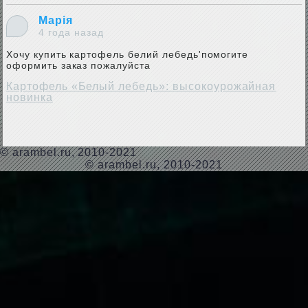
Марія
4 года назад
Хочу купить картофель белий лебедь'помогите
оформить заказ пожалуйста
Картофель «Белый лебедь»: высокоурожайная
новинка
©
arambel.ru
, 2010-2021
© arambel.ru, 2010-2021