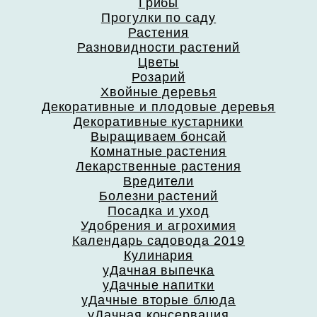
Грибы
Прогулки по саду
Растения
Разновидности растений
Цветы
Розарий
Хвойные деревья
Декоративные и плодовые деревья
Декоративные кустарники
Выращиваем бонсай
Комнатные растения
Лекарственные растения
Вредители
Болезни растений
Посадка и уход
Удобрения и агрохимия
Календарь садовода 2019
Кулинария
уДачная выпечка
уДачные напитки
уДачные вторые блюда
уДачная консервация