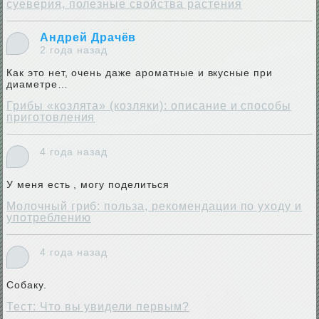
суеверия, полезные свойства растения
Андрей Драчёв
2 года назад
Как это нет, очень даже ароматные и вкусные при
диаметре…
Грибы «козлята» (козляки): описание и способы
приготовления
4 года назад
У меня есть , могу поделиться
Молочный гриб: польза, рекомендации по уходу и
употреблению
4 года назад
Собаку.
Тест: Что вы увидели первым?