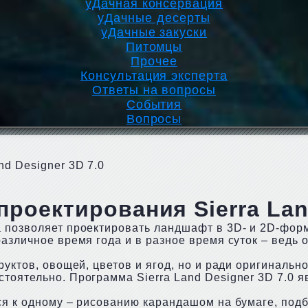
уДачная консервация
уДачные десерты
уДачные закуски
Питомцы
Прочее
Консультация эксперта
Ответы на вопросы
События
Вопросы
nd Designer 3D 7.0
роектирования Sierra Land
а позволяет проектировать ландшафт в 3D- и 2D-фор
азличное время года и в разное время суток – ведь 
руктов, овощей, цветов и ягод, но и ради оригинальн
тоятельно. Программа Sierra Land Designer 3D 7.0 я
ся к одному – рисованию карандашом на бумаге, подб