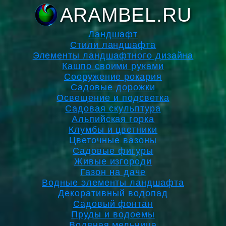
ARAMBEL.RU
Ландшафт
Стили ландшафта
Элементы ландшафтного дизайна
Кашпо своими руками
Сооружение рокария
Садовые дорожки
Освещение и подсветка
Садовая скульптура
Альпийская горка
Клумбы и цветники
Цветочные вазоны
Садовые фигуры
Живые изгороди
Газон на даче
Водные элементы ландшафта
Декоративный водопад
Садовый фонтан
Пруды и водоемы
Водяная мельница