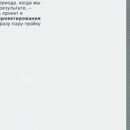
ериода, когда мы
результате, –
 проект и
проектирования
сразу пару-тройку