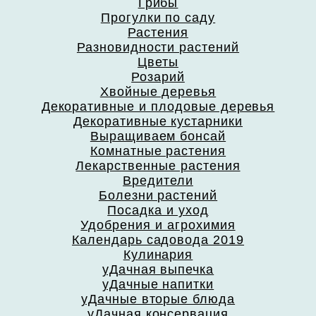
Грибы
Прогулки по саду
Растения
Разновидности растений
Цветы
Розарий
Хвойные деревья
Декоративные и плодовые деревья
Декоративные кустарники
Выращиваем бонсай
Комнатные растения
Лекарственные растения
Вредители
Болезни растений
Посадка и уход
Удобрения и агрохимия
Календарь садовода 2019
Кулинария
уДачная выпечка
уДачные напитки
уДачные вторые блюда
уДачная консервация