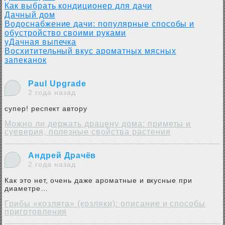
Как выбрать кондиционер для дачи
Дачный дом
Водоснабжение дачи: популярные способы и
обустройство своими руками
уДачная выпечка
Восхитительный вкус ароматных мясных
запеканок
Paul Upgrade
2 года назад
супер! респект автору
Можно ли держать драцену дома: приметы и
суеверия, полезные свойства растения
Андрей Драчёв
2 года назад
Как это нет, очень даже ароматные и вкусные при
диаметре…
Грибы «козлята» (козляки): описание и способы
приготовления