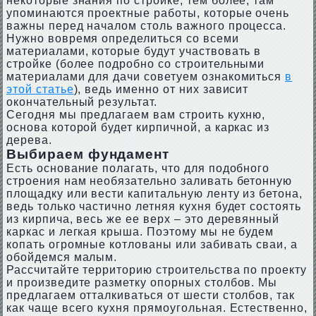
некоторые знания по стройке, тем более, там
упоминаются проектные работы, которые очень
важны перед началом столь важного процесса.
Нужно вовремя определиться со всеми
материалами, которые будут участвовать в
стройке (более подробно со строительными
материалами для дачи советуем ознакомиться
в
этой статье
), ведь именно от них зависит
окончательный результат.
Сегодня мы предлагаем вам строить кухню,
основа которой будет кирпичной, а каркас из
дерева.
Выбираем фундамент
Есть основание полагать, что для подобного
строения нам необязательно заливать бетонную
площадку или вести капитальную ленту из бетона,
ведь только частично летняя кухня будет состоять
из кирпича, весь же ее верх – это деревянный
каркас и легкая крыша. Поэтому мы не будем
копать огромные котлованы или забивать сваи, а
обойдемся малым.
Рассчитайте территорию строительства по проекту
и произведите разметку опорных столбов. Мы
предлагаем отталкиваться от шести столбов, так
как чаще всего кухня прямоугольная. Естественно,