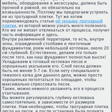
мебель, оборудование и аксессуары, должна быть
прочной и ровной, но обязательно на
возвышенности. Поэтому мы предлагаем устроить
ее из тротуарной плитки. Тут же хотим
порекомендовать статью
об укладке тротуарной
плитки
, из которой можно узнать много полезного.
Кто же не желает отвлекаться от процесса, получит
часть информации и здесь.
Внутри размеченной территории, то есть, внутри
зоны, огражденной столбами и ленточным
фундаментом, роем небольшой котлован, около 20
см глубиной. Естественно, делаем это только
после того, как наш фундамент полностью высох!
Укладываем в готовый котлован песок и
хорошенько укатываем его. Слой песка должен
быть не менее 5-7 см. Если нету специального
тяжелого катка для данного дела, можно просто
хорошенько потоптаться по площадке, чтобы
максимально спрессовать песок.
Также, можно немного увлажнять его в процессе
утаптывания.
Вы можете регулировать глубину котлована
самостоятельно, в зависимости от размеров
плитки. Нам необходимо, чтобы тротуарная плитка
легла на песок, и после установки была поднята