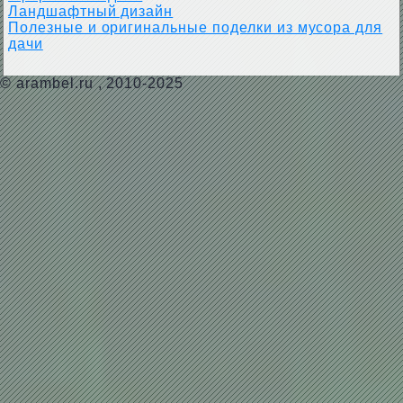
Ландшафтный дизайн
Полезные и оригинальные поделки из мусора для
дачи
©
arambel.ru
, 2010-2025