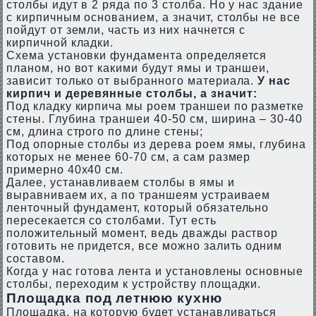
столбы идут в 2 ряда по 3 столба. Но у нас здание
с кирпичным основанием, а значит, столбы не все
пойдут от земли, часть из них начнется с
кирпичной кладки.
Схема установки фундамента определяется
планом, но вот какими будут ямы и траншеи,
зависит только от выбранного материала.
У нас
кирпич и деревянные столбы, а значит:
Под кладку кирпича мы роем траншеи по разметке
стены. Глубина траншеи 40-50 см, ширина – 30-40
см, длина строго по длине стены;
Под опорные столбы из дерева роем ямы, глубина
которых не менее 60-70 см, а сам размер
примерно 40х40 см.
Далее, устанавливаем столбы в ямы и
выравниваем их, а по траншеям устраиваем
ленточный фундамент, который обязательно
пересекается со столбами. Тут есть
положительный момент, ведь дважды раствор
готовить не придется, все можно залить одним
составом.
Когда у нас готова лента и установлены основные
столбы, переходим к устройству площадки.
Площадка под летнюю кухню
Площадка, на которую будет устанавливаться