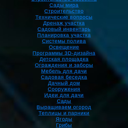
Сады мира
Строительство
Технические вопросы
Дренаж участка
Садовый инвентарь
Планировка участка
Системы полива
Освещение
Программы 3D-дизайна
Детская площадка
Ограждения и заборы
Мебель для дачи
Садовая беседка
Дачный дом
Сооружения
Идеи для дачи
Сады
Выращиваем огород
Теплицы и парники
Ягоды
Грибы