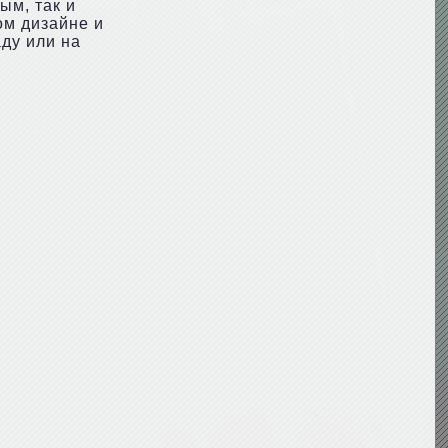
ым, так и
ом дизайне и
аду или на