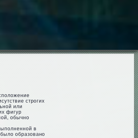
асположение
исутствие строгих
ьной или
их фигур
ной, обычно
выполненной в
» было образовано