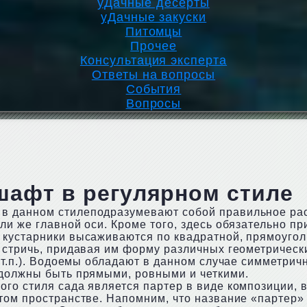
уДачные десерты
уДачные закуски
Питомцы
Прочее
Консультация эксперта
Ответы на вопросы
События
Вопросы
шафт в регулярном стиле
в данном стилеподразумевают собой правильное р
и же главной оси. Кроме того, здесь обязательно пр
 кустарники высаживаются по квадратной, прямоугол
 стричь, придавая им форму различных геометрическ
 т.п.). Водоемы обладают в данном случае симметрич
 должны быть прямыми, ровными и четкими.
го стиля сада является партер в виде композиции, 
том пространстве. Напомним, что название «партер