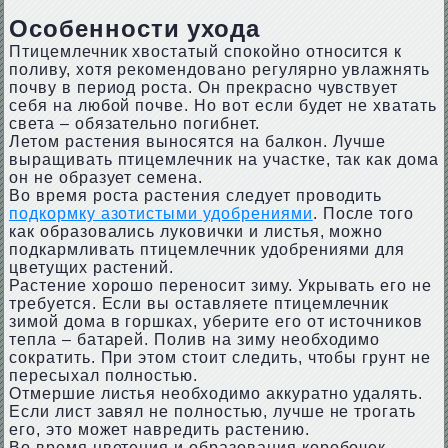
Особенности ухода
Птицемлечник хвостатый спокойно относится к
поливу, хотя рекомендовано регулярно увлажнять
почву в период роста. Он прекрасно чувствует
себя на любой почве. Но вот если будет не хватать
света – обязательно погибнет.
Летом растения выносятся на балкон. Лучше
выращивать птицемлечник на участке, так как дома
он не образует семена.
Во время роста растения следует проводить
подкормку азотистыми удобрениями
. После того
как образовались луковички и листья, можно
подкармливать птицемлечник удобрениями для
цветущих растений.
Растение хорошо переносит зиму. Укрывать его не
требуется. Если вы оставляете птицемлечник
зимой дома в горшках, уберите его от источников
тепла – батарей. Полив на зиму необходимо
сократить. При этом стоит следить, чтобы грунт не
пересыхал полностью.
Отмершие листья необходимо аккуратно удалять.
Если лист завял не полностью, лучше не трогать
его, это может навредить растению.
Во время цветения и образования коробочек