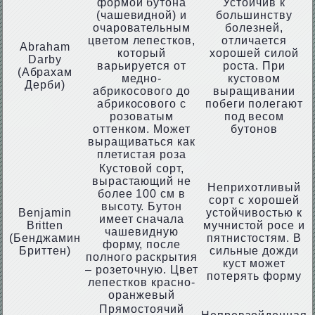
формой бутона
Устойчив к
(чашевидной) и
большинству
очаровательным
болезней,
цветом лепестков,
отличается
Abraham
который
хорошей силой
Darby
варьируется от
роста. При
(Абрахам
медно-
кустовом
Дерби)
абрикосового до
выращивании
абрикосового с
побеги полегают
розоватым
под весом
оттенком. Может
бутонов
выращиваться как
плетистая роза
Кустовой сорт,
вырастающий не
Неприхотливый
более 100 см в
сорт с хорошей
высоту. Бутон
Benjamin
устойчивостью к
имеет сначала
Britten
мучнистой росе и
чашевидную
(Бенджамин
пятнистостям. В
форму, после
Бриттен)
сильные дожди
полного раскрытия
куст может
– розеточную. Цвет
потерять форму
лепестков красно-
оранжевый
Прямостоячий