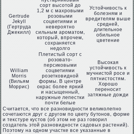
сорт высотой до
Устойчивость к
1,2 м с махровыми
болезням и
Gertrude
розовыми
вредителям выше
Jekyll
соцветиями и
средней,
(Гертруда
невероятно
длительное
Джекилл)
сильным ароматом,
обильное
который, впрочем,
цветение
сохраняется
недолго
Плетистый сорт с
розовато-
Высокая
персиковыми
устойчивость к
William
соцветиями
мучнистой росе и
Morris
розетковидной
пятнистостям.
(Вильям
формы. В центре
Хорошо
Моррис)
окрас более яркий
переносит
и насыщенный,
затяжные дожди
наружные лепестки
почти белые
Считается, что все разновидности великолепно
сочетаются друг с другом по цвету бутонов, форме
и текстуре кустов (об этом не раз говорил
создатель этой разновидности садовых растений).
Поэтому на одном участке все указанные в