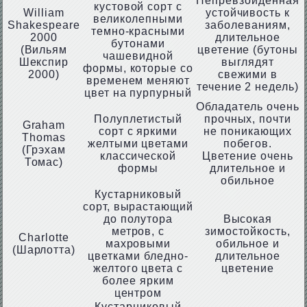
Непревзойденная
кустовой сорт с
William
устойчивость к
великолепными
Shakespeare
заболеваниям,
темно-красными
2000
длительное
бутонами
(Вильям
цветение (бутоны
чашевидной
Шекспир
выглядят
формы, которые со
2000)
свежими в
временем меняют
течение 2 недель)
цвет на пурпурный
Обладатель очень
Полуплетистый
прочных, почти
Graham
сорт с яркими
не поникающих
Thomas
желтыми цветами
побегов.
(Грэхам
классической
Цветение очень
Томас)
формы
длительное и
обильное
Кустарниковый
сорт, вырастающий
до полутора
Высокая
метров, с
зимостойкость,
Charlotte
махровыми
обильное и
(Шарлотта)
цветками бледно-
длительное
желтого цвета с
цветение
более ярким
центром
Кустарниковый