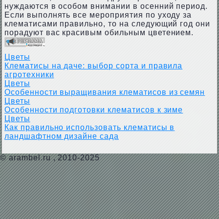
нуждаются в особом внимании в осенний период.
Если выполнять все мероприятия по уходу за
клематисами правильно, то на следующий год они
порадуют вас красивым обильным цветением.
Цветы
Клематисы на даче: выбор сорта и правила
агротехники
Цветы
Особенности выращивания клематисов из семян
Цветы
Особенности подготовки клематисов к зиме
Цветы
Как правильно использовать клематисы в
ландшафтном дизайне сада
©
arambel.ru
, 2010-2025