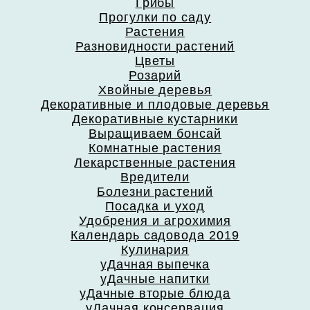
Грибы
Прогулки по саду
Растения
Разновидности растений
Цветы
Розарий
Хвойные деревья
Декоративные и плодовые деревья
Декоративные кустарники
Выращиваем бонсай
Комнатные растения
Лекарственные растения
Вредители
Болезни растений
Посадка и уход
Удобрения и агрохимия
Календарь садовода 2019
Кулинария
уДачная выпечка
уДачные напитки
уДачные вторые блюда
уДачная консервация