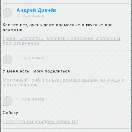
Андрей Драчёв
2 года назад
Как это нет, очень даже ароматные и вкусные при
диаметре…
Грибы «козлята» (козляки): описание и способы
приготовления
4 года назад
У меня есть , могу поделиться
Молочный гриб: польза, рекомендации по уходу и
употреблению
4 года назад
Собаку.
Тест: Что вы увидели первым?