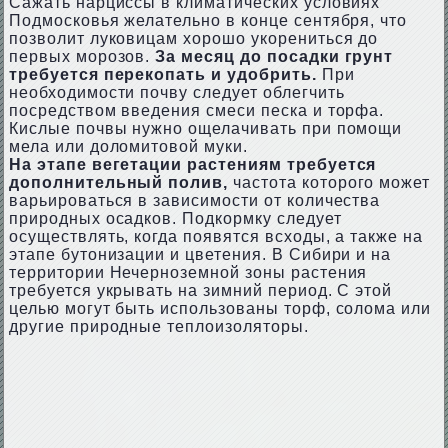
Сажать нарциссы в климатических условиях
Подмосковья желательно в конце сентября, что
позволит луковицам хорошо укорениться до
первых морозов.
За месяц до посадки грунт
требуется перекопать и удобрить.
При
необходимости почву следует облегчить
посредством введения смеси песка и торфа.
Кислые почвы нужно ощелачивать при помощи
мела или доломитовой муки.
На этапе вегетации растениям требуется
дополнительный полив,
частота которого может
варьироваться в зависимости от количества
природных осадков. Подкормку следует
осуществлять, когда появятся всходы, а также на
этапе бутонизации и цветения. В Сибири и на
территории Нечерноземной зоны растения
требуется укрывать на зимний период. С этой
целью могут быть использованы торф, солома или
другие природные теплоизоляторы.