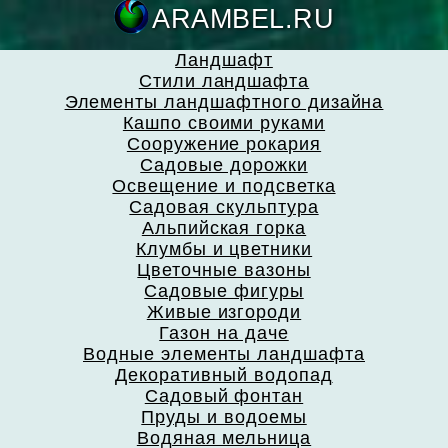
ARAMBEL.
Ландшафт
Стили ландшафта
Элементы ландшафтного дизайна
Кашпо своими руками
Сооружение рокария
Садовые дорожки
Освещение и подсветка
Садовая скульптура
Альпийская горка
Клумбы и цветники
Цветочные вазоны
Садовые фигуры
Живые изгороди
Газон на даче
Водные элементы ландшафта
Декоративный водопад
Садовый фонтан
Пруды и водоемы
Водяная мельница