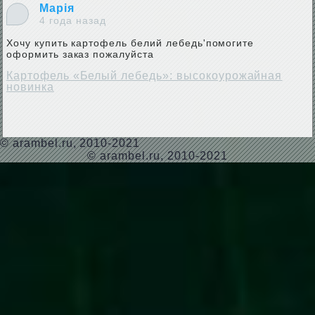
Марія
4 года назад
Хочу купить картофель белий лебедь'помогите
оформить заказ пожалуйста
Картофель «Белый лебедь»: высокоурожайная
новинка
©
arambel.ru
, 2010-2021
© arambel.ru, 2010-2021