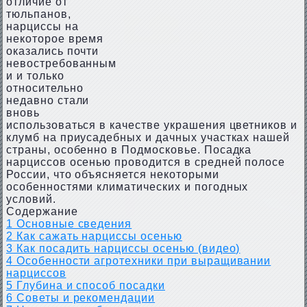
отличие от
тюльпанов,
нарциссы на
некоторое время
оказались почти
невостребованным
и и только
относительно
недавно стали
вновь
использоваться в качестве украшения цветников и
клумб на приусадебных и дачных участках нашей
страны, особенно в Подмосковье. Посадка
нарциссов осенью проводится в средней полосе
России, что объясняется некоторыми
особенностями климатических и погодных
условий.
Содержание
1
Основные сведения
2
Как сажать нарциссы осенью
3
Как посадить нарциссы осенью (видео)
4
Особенности агротехники при выращивании
нарциссов
5
Глубина и способ посадки
6
Советы и рекомендации