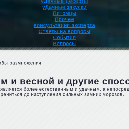
уДачные десерты
уДачные закуски
Питомцы
Прочее
Консультация эксперта
Ответы на вопросы
События
Вопросы
собы размножения
м и весной и другие спо
является более естественным и удачным, а непосре
орениться до наступления сильных зимних морозов.