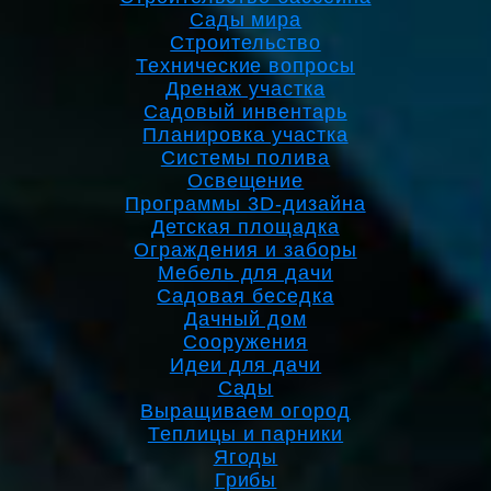
Сады мира
Строительство
Технические вопросы
Дренаж участка
Садовый инвентарь
Планировка участка
Системы полива
Освещение
Программы 3D-дизайна
Детская площадка
Ограждения и заборы
Мебель для дачи
Садовая беседка
Дачный дом
Сооружения
Идеи для дачи
Сады
Выращиваем огород
Теплицы и парники
Ягоды
Грибы