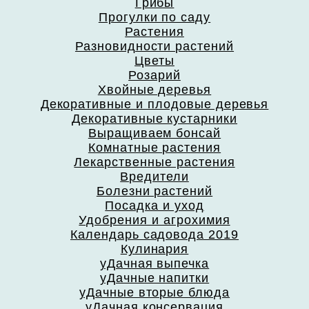
Грибы
Прогулки по саду
Растения
Разновидности растений
Цветы
Розарий
Хвойные деревья
Декоративные и плодовые деревья
Декоративные кустарники
Выращиваем бонсай
Комнатные растения
Лекарственные растения
Вредители
Болезни растений
Посадка и уход
Удобрения и агрохимия
Календарь садовода 2019
Кулинария
уДачная выпечка
уДачные напитки
уДачные вторые блюда
уДачная консервация