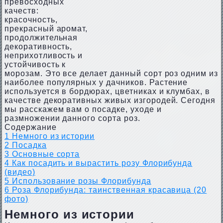
превосходных
качеств:
красочность,
прекрасный аромат,
продолжительная
декоративность,
неприхотливость и
устойчивость к
морозам. Это все делает данный сорт роз одним из
наиболее популярных у дачников. Растение
используется в бордюрах, цветниках и клумбах, в
качестве декоративных живых изгородей. Сегодня
мы расскажем вам о посадке, уходе и
размножении данного сорта роз.
Содержание
1
Немного из истории
2
Посадка
3
Основные сорта
4
Как посадить и вырастить розу Флорибунда
(видео)
5
Использование розы Флорибунда
6
Роза Флорибунда: таинственная красавица (20
фото)
Немного из истории