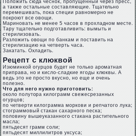
Положить сюда чеснок, пропущенный через пресс,
а также остальные составляющие. Тщательно
перемешивать, пока специи равномерно не
покроют все овощи.
Мариновать не менее 5 часов в прохладном месте.
Тару тщательно подготавливить: вымыть и
стерилизовать.
Разложить овощи по банкам и поставить на
стерилизацию на четверть часа.
Закатать. Охладить.
Рецепт с клюквой
Изюминкой огурцов будет не только ароматная
приправа, но и кисло-сладкие ягоды клюквы. А
ведь это не просто вкусно, но еще и очень
полезно.
Что для него нужно приготовить:
около полутора килограмм свежесрезанных
огурцов;
по четверти килограмма моркови и репчатого лука;
стограммовый стакан сахарного песка;
половину вышеуказанного стакана растительного
масла;
пятьдесят грамм соли;
пятьдесят миллилитров уксуса;