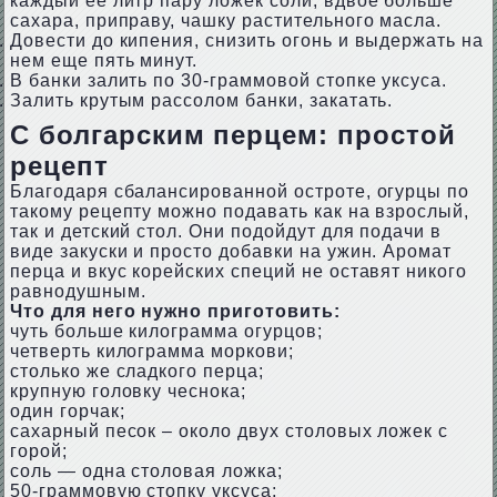
каждый ее литр пару ложек соли, вдвое больше
сахара, приправу, чашку растительного масла.
Довести до кипения, снизить огонь и выдержать на
нем еще пять минут.
В банки залить по 30-граммовой стопке уксуса.
Залить крутым рассолом банки, закатать.
С болгарским перцем: простой
рецепт
Благодаря сбалансированной остроте, огурцы по
такому рецепту можно подавать как на взрослый,
так и детский стол. Они подойдут для подачи в
виде закуски и просто добавки на ужин. Аромат
перца и вкус корейских специй не оставят никого
равнодушным.
Что для него нужно приготовить:
чуть больше килограмма огурцов;
четверть килограмма моркови;
столько же сладкого перца;
крупную головку чеснока;
один горчак;
сахарный песок – около двух столовых ложек с
горой;
соль — одна столовая ложка;
50-граммовую стопку уксуса;