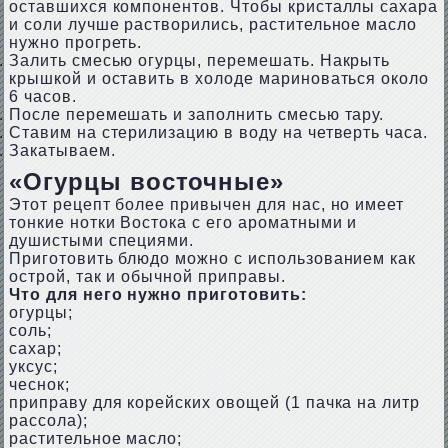
оставшихся компонентов. Чтобы кристаллы сахара
и соли лучше растворились, растительное масло
нужно прогреть.
Залить смесью огурцы, перемешать. Накрыть
крышкой и оставить в холоде мариноваться около
6 часов.
После перемешать и заполнить смесью тару.
Ставим на стерилизацию в воду на четверть часа.
Закатываем.
«Огурцы восточные»
Этот рецепт более привычен для нас, но имеет
тонкие нотки Востока с его ароматными и
душистыми специями.
Приготовить блюдо можно с использованием как
острой, так и обычной приправы.
Что для него нужно приготовить:
огурцы;
соль;
сахар;
уксус;
чеснок;
приправу для корейских овощей (1 пачка на литр
рассола);
растительное масло;