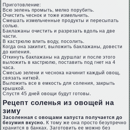
Приготовление:
Всю зелень промыть, мелко порубить.
Очистить чеснок и тоже измельчить.
Смешать измельченные продукты и пересыпать
солью.
Баклажаны очистить и разрезать вдоль на две
части.
В кастрюлю влить воду, посолить.
Когда она закипит, выложить баклажаны, довести
до кипения.
Откинуть баклажаны на дуршлаг и после этого
выложить в кастрюлю, поставить под гнет на 4
часа.
Смесью зелени и чеснока начинит каждый овощ,
связать ниткой.
Выложить все в емкость для соления, закрыть
крышкой.
Спустя 45 дней овощи будут готовы.
Рецепт соленья из овощей на
зиму
Засоленная с овощами капуста получается до
безумия вкусно.
К тому же она просто безупречно
хранится в банках. Заготовить ее можно без