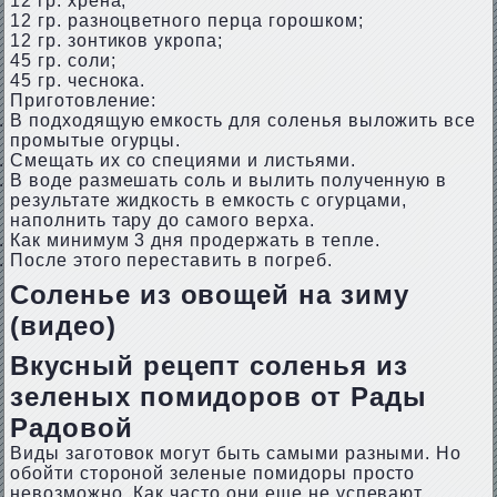
12 гр. хрена;
12 гр. разноцветного перца горошком;
12 гр. зонтиков укропа;
45 гр. соли;
45 гр. чеснока.
Приготовление:
В подходящую емкость для соленья выложить все
промытые огурцы.
Смещать их со специями и листьями.
В воде размешать соль и вылить полученную в
результате жидкость в емкость с огурцами,
наполнить тару до самого верха.
Как минимум 3 дня продержать в тепле.
После этого переставить в погреб.
Соленье из овощей на зиму
(видео)
Вкусный рецепт соленья из
зеленых помидоров от Рады
Радовой
Виды заготовок могут быть самыми разными. Но
обойти стороной зеленые помидоры просто
невозможно. Как часто они еще не успевают