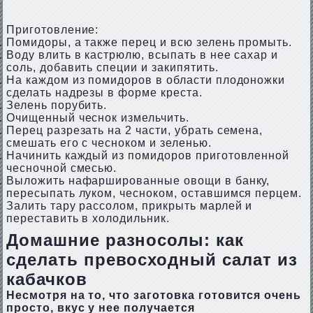
Приготовление:
Помидоры, а также перец и всю зелень промыть.
Воду влить в кастрюлю, всыпать в нее сахар и
соль, добавить специи и закипятить.
На каждом из помидоров в области плодоножки
сделать надрезы в форме креста.
Зелень порубить.
Очищенный чеснок измельчить.
Перец разрезать на 2 части, убрать семена,
смешать его с чесноком и зеленью.
Начинить каждый из помидоров приготовленной
чесночной смесью.
Выложить нафаршированные овощи в банку,
пересыпать луком, чесноком, оставшимся перцем.
Залить тару рассолом, прикрыть марлей и
переставить в холодильник.
Домашние разносолы: как
сделать превосходный салат из
кабачков
Несмотря на то, что заготовка готовится очень
просто, вкус у нее получается