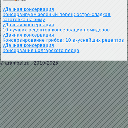
уДачная консервация
Консервируем зелёный перец: остро-сладкая
заготовка на зиму
уДачная консервация
10 лучших рецептов консервации помидоров
уДачная консервация
Консервирование грибов: 10 вкуснейших рецептов
уДачная консервация
Консервация болгарского перца
©
arambel.ru
, 2010-2025