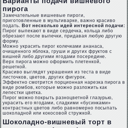
Варианты подачи вишневого
пирога
Замечательные вишневые пироги,
приготовленные в мультиварке, важно красиво
подать.
Вот несколько идей интересной подачи:
Пирог выпекают в виде сердечка, кольца либо
обрезают после выпечки, придавая любую другую
форму.
Можно украсить пирог колечками ананаса,
очищенного яблока, груши и других фруктов с
вишней либо другими ягодами посередине.
Верх пирога можно оформить плетенкой,
решеткой.
Красиво выглядят украшения из теста в виде
листочков, цветов, других фигурок.
Эффектно смотрится порционная нарезка пирога в
виде ромбов, которые можно разложить как
лепестки цветка.
Пирог можно покрыть разноцветной глазурью,
украсить его ягодами, сладкими «бусинками»
контрастных цветов либо равномерно посыпать
шоколадной или кокосовой стружкой.
Шоколадно-вишневый торт в