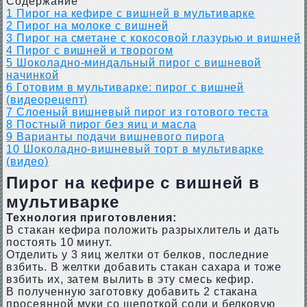
Содержание
1
Пирог на кефире с вишней в мультиварке
2
Пирог на молоке с вишней
3
Пирог на сметане с кокосовой глазурью и вишней
4
Пирог с вишней и творогом
5
Шоколадно-миндальный пирог с вишневой
начинкой
6
Готовим в мультиварке: пирог с вишней
(видеорецепт)
7
Слоеный вишневый пирог из готового теста
8
Постный пирог без яиц и масла
9
Варианты подачи вишневого пирога
10
Шоколадно-вишневый торт в мультиварке
(видео)
Пирог на кефире с вишней в
мультиварке
Технология приготовления:
В стакан кефира положить разрыхлитель и дать
постоять 10 минут.
Отделить у 3 яиц желтки от белков, последние
взбить. В желтки добавить стакан сахара и тоже
взбить их, затем вылить в эту смесь кефир.
В полученную заготовку добавить 2 стакана
просеянной муки со щепоткой соли и белковую