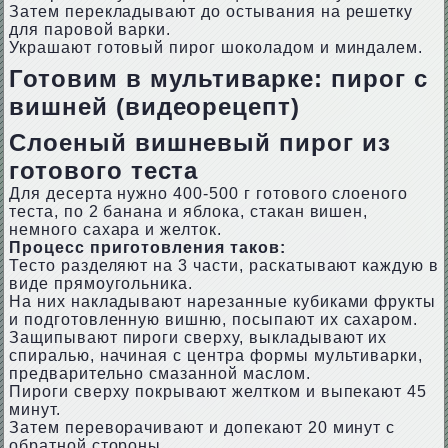
Затем перекладывают до остывания на решетку
для паровой варки.
Украшают готовый пирог шоколадом и миндалем.
Готовим в мультиварке: пирог с
вишней (видеорецепт)
Слоеный вишневый пирог из
готового теста
Для десерта нужно 400-500 г готового слоеного
теста, по 2 банана и яблока, стакан вишен,
немного сахара и желток.
Процесс приготовления таков:
Тесто разделяют на 3 части, раскатывают каждую в
виде прямоугольника.
На них накладывают нарезанные кубиками фрукты
и подготовленную вишню, посыпают их сахаром.
Защипывают пироги сверху, выкладывают их
спиралью, начиная с центра формы мультиварки,
предварительно смазанной маслом.
Пироги сверху покрывают желтком и выпекают 45
минут.
Затем переворачивают и допекают 20 минут с
обратной стороны.