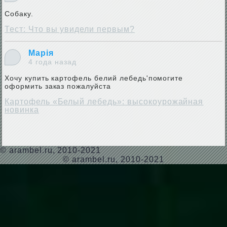
Собаку.
Тест: Что вы увидели первым?
Марія
4 года назад
Хочу купить картофель белий лебедь'помогите
оформить заказ пожалуйста
Картофель «Белый лебедь»: высокоурожайная
новинка
©
arambel.ru
, 2010-2021
© arambel.ru, 2010-2021