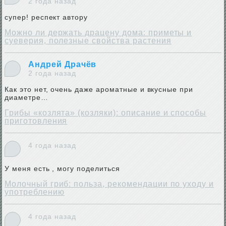
2 года назад
супер! респект автору
Можно ли держать драцену дома: приметы и
суеверия, полезные свойства растения
Андрей Драчёв
2 года назад
Как это нет, очень даже ароматные и вкусные при
диаметре…
Грибы «козлята» (козляки): описание и способы
приготовления
4 года назад
У меня есть , могу поделиться
Молочный гриб: польза, рекомендации по уходу и
употреблению
4 года назад