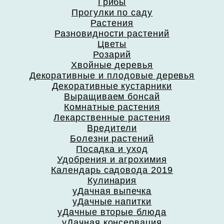
Грибы
Прогулки по саду
Растения
Разновидности растений
Цветы
Розарий
Хвойные деревья
Декоративные и плодовые деревья
Декоративные кустарники
Выращиваем бонсай
Комнатные растения
Лекарственные растения
Вредители
Болезни растений
Посадка и уход
Удобрения и агрохимия
Календарь садовода 2019
Кулинария
уДачная выпечка
уДачные напитки
уДачные вторые блюда
уДачная консервация