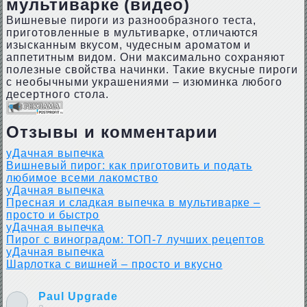
мультиварке (видео)
Вишневые пироги из разнообразного теста,
приготовленные в мультиварке, отличаются
изысканным вкусом, чудесным ароматом и
аппетитным видом. Они максимально сохраняют
полезные свойства начинки. Такие вкусные пироги
с необычными украшениями – изюминка любого
десертного стола.
Отзывы и комментарии
уДачная выпечка
Вишневый пирог: как приготовить и подать
любимое всеми лакомство
уДачная выпечка
Пресная и сладкая выпечка в мультиварке –
просто и быстро
уДачная выпечка
Пирог с виноградом: ТОП-7 лучших рецептов
уДачная выпечка
Шарлотка с вишней – просто и вкусно
Paul Upgrade