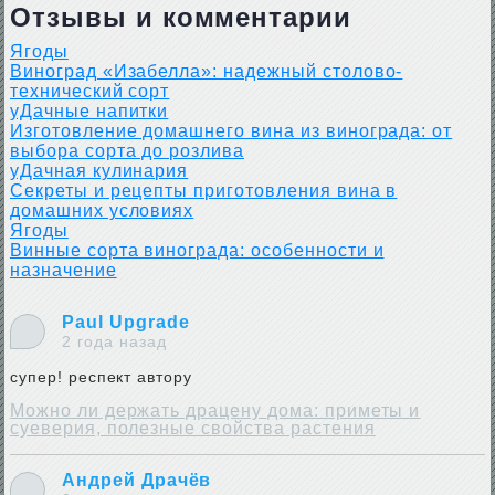
Отзывы и комментарии
Ягоды
Виноград «Изабелла»: надежный столово-
технический сорт
уДачные напитки
Изготовление домашнего вина из винограда: от
выбора сорта до розлива
уДачная кулинария
Секреты и рецепты приготовления вина в
домашних условиях
Ягоды
Винные сорта винограда: особенности и
назначение
Paul Upgrade
2 года назад
супер! респект автору
Можно ли держать драцену дома: приметы и
суеверия, полезные свойства растения
Андрей Драчёв