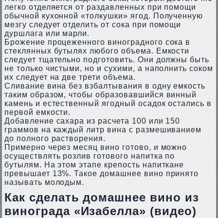
легко отделяется от раздавленных при помощи
обычной кухонной «толкушки» ягод. Полученную
мезгу следует отделить от сока при помощи
дуршлага или марли.
Брожение процеженного виноградного сока в
стеклянных бутылях любого объема. Емкости
следует тщательно подготовить. Они должны быть
не только чистыми, но и сухими, а наполнить соком
их следует на две трети объема.
Сливание вина без взбалтывания в одну емкость
таким образом, чтобы образовавшийся винный
камень и естественный ягодный осадок остались в
первой емкости.
Добавление сахара из расчета 100 или 150
граммов на каждый литр вина с размешиванием
до полного растворения.
Примерно через месяц вино готово, и можно
осуществлять розлив готового напитка по
бутылям. На этом этапе крепость напиткане
превышает 13%. Такое домашнее вино принято
называть молодым.
Как сделать домашнее вино из
винограда «Изабелла» (видео)