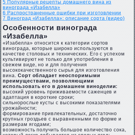
5
Популярные рецепты домашнего вина из
винограда «Изабелла»
6
Распространенные ошибки при изготовлении
7
Виноград «Изабелла»: описание сорта (видео)
Особенности винограда
«Изабелла»
«Изабелла» относится к категории сортов
винограда, которые широко используются в
качестве столовых и технических. Его с успехом
культивируют не только для употребления в
свежем виде, но и для получения
высококачественного сырья для изготовления
вина.
Сорт обладает неоспоримыми
преимуществами, позволяющими
использовать его в домашнем виноделии:
высокий уровень приживаемости саженцев и
адаптация в короткие сроки;
сильнорослые кусты с высокими показателями
урожайности;
формирование привлекательных, достаточно
крупных гроздьев с выравненными по форме и
размерам ягодами;
возможность получить большое количество сока,