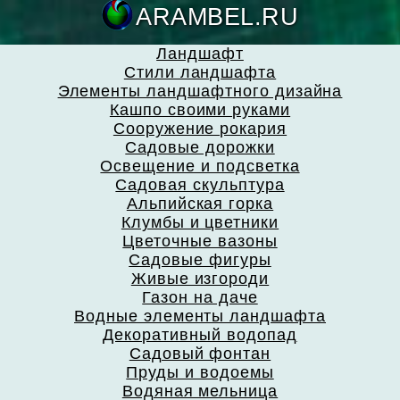
ARAMBEL.
Ландшафт
Стили ландшафта
Элементы ландшафтного дизайна
Кашпо своими руками
Сооружение рокария
Садовые дорожки
Освещение и подсветка
Садовая скульптура
Альпийская горка
Клумбы и цветники
Цветочные вазоны
Садовые фигуры
Живые изгороди
Газон на даче
Водные элементы ландшафта
Декоративный водопад
Садовый фонтан
Пруды и водоемы
Водяная мельница