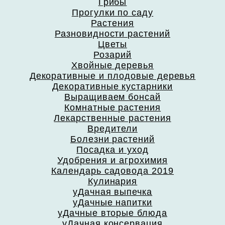
Грибы
Прогулки по саду
Растения
Разновидности растений
Цветы
Розарий
Хвойные деревья
Декоративные и плодовые деревья
Декоративные кустарники
Выращиваем бонсай
Комнатные растения
Лекарственные растения
Вредители
Болезни растений
Посадка и уход
Удобрения и агрохимия
Календарь садовода 2019
Кулинария
уДачная выпечка
уДачные напитки
уДачные вторые блюда
уДачная консервация