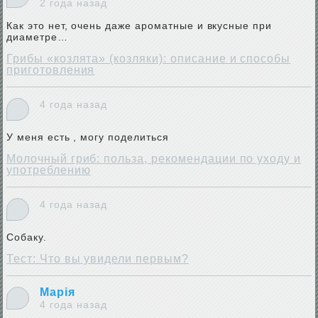
2 года назад
Как это нет, очень даже ароматные и вкусные при
диаметре…
Грибы «козлята» (козляки): описание и способы
приготовления
4 года назад
У меня есть , могу поделиться
Молочный гриб: польза, рекомендации по уходу и
употреблению
4 года назад
Собаку.
Тест: Что вы увидели первым?
Марія
4 года назад