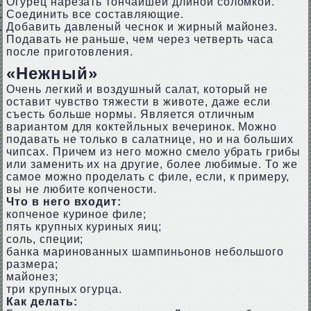
Огурец нарезать тончайшей длиной соломкой.
Соединить все составляющие.
Добавить давленый чеснок и жирный майонез.
Подавать не раньше, чем через четверть часа
после приготовления.
«Нежный»
Очень легкий и воздушный салат, который не
оставит чувство тяжести в животе, даже если
съесть больше нормы. Является отличным
вариантом для коктейльных вечеринок. Можно
подавать не только в салатнице, но и на больших
чипсах. Причем из него можно смело убрать грибы
или заменить их на другие, более любимые. То же
самое можно проделать с филе, если, к примеру,
вы не любите копчености.
Что в него входит:
копченое куриное филе;
пять крупных куриных яиц;
соль, специи;
банка маринованных шампиньонов небольшого
размера;
майонез;
три крупных огурца.
Как делать: