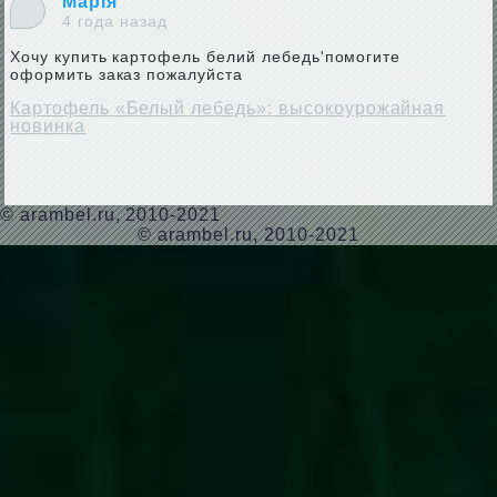
Марія
4 года назад
Хочу купить картофель белий лебедь'помогите
оформить заказ пожалуйста
Картофель «Белый лебедь»: высокоурожайная
новинка
©
arambel.ru
, 2010-2021
© arambel.ru, 2010-2021