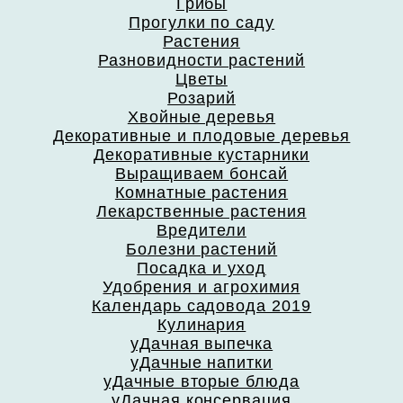
Грибы
Прогулки по саду
Растения
Разновидности растений
Цветы
Розарий
Хвойные деревья
Декоративные и плодовые деревья
Декоративные кустарники
Выращиваем бонсай
Комнатные растения
Лекарственные растения
Вредители
Болезни растений
Посадка и уход
Удобрения и агрохимия
Календарь садовода 2019
Кулинария
уДачная выпечка
уДачные напитки
уДачные вторые блюда
уДачная консервация