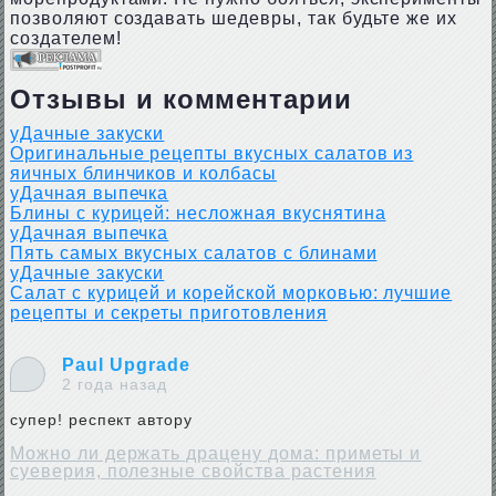
позволяют создавать шедевры, так будьте же их
создателем!
Отзывы и комментарии
уДачные закуски
Оригинальные рецепты вкусных салатов из
яичных блинчиков и колбасы
уДачная выпечка
Блины с курицей: несложная вкуснятина
уДачная выпечка
Пять самых вкусных салатов с блинами
уДачные закуски
Салат с курицей и корейской морковью: лучшие
рецепты и секреты приготовления
Paul Upgrade
2 года назад
супер! респект автору
Можно ли держать драцену дома: приметы и
суеверия, полезные свойства растения