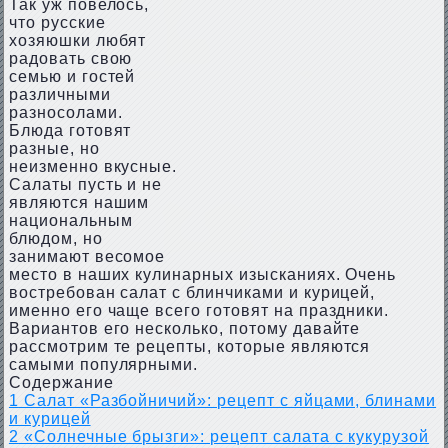
Так уж повелось,
что русские
хозяюшки любят
радовать свою
семью и гостей
различными
разносолами.
Блюда готовят
разные, но
неизменно вкусные.
Салаты пусть и не
являются нашим
национальным
блюдом, но
занимают весомое
место в наших кулинарных изысканиях. Очень
востребован салат с блинчиками и курицей,
именно его чаще всего готовят на праздники.
Вариантов его несколько, потому давайте
рассмотрим те рецепты, которые являются
самыми популярными.
Содержание
1
Салат «Разбойничий»: рецепт с яйцами, блинами
и курицей
2
«Солнечные брызги»: рецепт салата с кукурузой