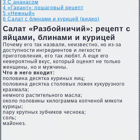
3
С ананасом
4
«Гарант»: пошаговый рецепт
5
«Нежный»
6
Салат с блинами и курицей (видео)
Салат «Разбойничий»: рецепт с
яйцами, блинами и курицей
Почему его так назвали, неизвестно, но из-за
доступности ингредиентов и легкости
приготовления, его так любят. А еще его
невероятный вкус, который оценят не только
женщины, но и мужчины.
Что в него входит:
половина десятка куриных яиц;
половина десятка столовых ложек кукурузного
крахмала;
немного растительного масла;
около половины килограмма копченой мякоти
курицы;
пару крупных зубчиков чеснока;
соль;
майонез.