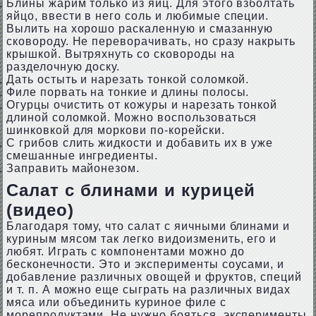
Блины жарим только из яиц. Для этого взболтать
яйцо, ввести в него соль и любимые специи.
Вылить на хорошо раскаленную и смазанную
сковороду. Не переворачивать, но сразу накрыть
крышкой. Вытряхнуть со сковороды на
разделочную доску.
Дать остыть и нарезать тонкой соломкой.
Филе порвать на тонкие и длины полосы.
Огурцы очистить от кожуры и нарезать тонкой
длиной соломкой. Можно воспользоваться
шинковкой для моркови по-корейски.
С грибов слить жидкости и добавить их в уже
смешанные ингредиенты.
Заправить майонезом.
Салат с блинами и курицей
(видео)
Благодаря тому, что салат с яичными блинами и
куриным мясом так легко видоизменить, его и
любят. Играть с компонентами можно до
бесконечности. Это и эксперименты соусами, и
добавление различных овощей и фруктов, специй
и т. п. А можно еще сыграть на различных видах
мяса или объединить куриное филе с
морепродуктами. Не нужно бояться, эксперименты