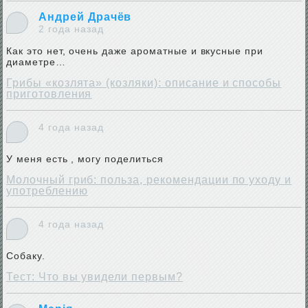
Андрей Драчёв
2 года назад
Как это нет, очень даже ароматные и вкусные при
диаметре…
Грибы «козлята» (козляки): описание и способы
приготовления
4 года назад
У меня есть , могу поделиться
Молочный гриб: польза, рекомендации по уходу и
употреблению
4 года назад
Собаку.
Тест: Что вы увидели первым?