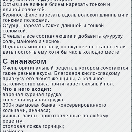
Остывшие яичные блины нарезать тонкой и
длиной соломкой.
Куриное филе нарезать вдоль волокон длинными и
тонкими полосами.
Огурцы нарезать также длинной и тонкой
соломкой.
Смешать все составляющие и добавить кукурузу,
соль, майонез и чеснок.
Подавать можно сразу, но вкуснее он станет, если
дать постоять ему хотя бы час в холодно месте.
С ананасом
Очень оригинальный рецепт, в котором сочетаются
такие разные вкусы. Благодаря кисло-сладкому
привкусу его любят женщины, а большое
католичество мяса притягивает сильный пол.
Что в него входит:
вареная куриная грудка;
копченая куриная грудка;
300-граммовая банка, консервированного
кольцами, ананаса;
яичные блины, приготовленные по любому
рецепту;
столовая ложка горчицы;
майонез;