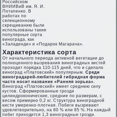
Российском
ВНИИВиВ им. Я. И.
Потапенко. В
работах по
селекционному
скрещиванию были
использованы такие
популярные сорта
винограда, как
«Заладенде» и «Подарок Магарача».
Характеристика сорта
От начального периода активной вегетации до
полноценного вызревания виноградных кистей
проходит порядка 110-115 дней, что и сделало
виноград «Платовский» популярным.
Среди
виноградарей-любителей гибридная форма
часто носит название «Ранняя зорька».
Виноград «Платовский» имеет среднюю силу
кустов. Сформированные грозди
цилиндроконические, средние по размерам, с
весом примерно 0,2 кг. Структура виноградной
кисти умеренно-плотная. Побеги вызревают
удовлетворительно, на 80 % или 85 %. На каждый
побег приходится 1,3 виноградные грозди.