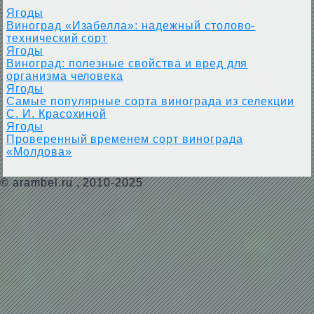
Ягоды
Виноград «Изабелла»: надежный столово-
технический сорт
Ягоды
Виноград: полезные свойства и вред для
организма человека
Ягоды
Самые популярные сорта винограда из селекции
С. И. Красохиной
Ягоды
Проверенный временем сорт винограда
«Молдова»
©
arambel.ru
, 2010-2025