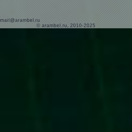
mail@arambel.ru
© arambel.ru, 2010-2025