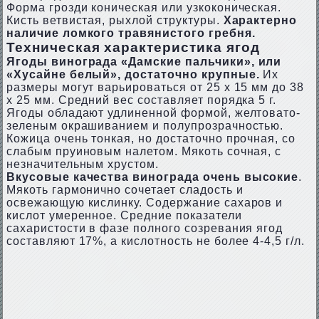
Форма грозди коническая или узкоконическая.
Кисть ветвистая, рыхлой структуры.
Характерно
наличие ломкого травянистого гребня.
Техническая характеристика ягод
Ягоды винограда «Дамские пальчики», или
«Хусайне белый», достаточно крупные.
Их
размеры могут варьироваться от 25 х 15 мм до 38
х 25 мм. Средний вес составляет порядка 5 г.
Ягоды обладают удлиненной формой, желтовато-
зеленым окрашиванием и полупрозрачностью.
Кожица очень тонкая, но достаточно прочная, со
слабым пруиновым налетом. Мякоть сочная, с
незначительным хрустом.
Вкусовые качества винограда очень высокие
.
Мякоть гармонично сочетает сладость и
освежающую кислинку. Содержание сахаров и
кислот умеренное. Средние показатели
сахаристости в фазе полного созревания ягод
составляют 17%, а кислотность не более 4-4,5 г/л.