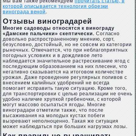
Мы вам также рекомендуем
прочитать статью, в
которой описывается технология обрезки
винограда веной
.
Отзывы виноградарей
Многие садоводы относятся к винограду
«Дамские пальчики» скептически.
Согласно
довольно распространенному мнению, сорт,
безусловно, достойный, но не совсем из категории
рыночных. Отмечается, что при неблагоприятных
погодных условиях и в дождливое лето
наблюдается значительное растрескивание ягод с
последующим образованием на них плесени, что
негативно сказывается на итоговом количестве
урожая. Даже проведение регулярных поливов с
внесением калийных удобрений не всегда
помогает исправить такую ситуацию. Кроме того,
для транспортировки с целью реализации не очень
удобно наличие хрупкой гребеночки, с которой
могут массово осыпаться ягоды. Многие
виноградари отметили также, что после
высаживания на молодых кустах побеги
вызревают неполноценно. Такая же ситуация
может наблюдаться при больших нагрузках лозы.
Как правильно выращивать