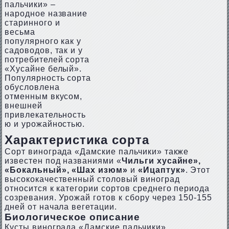
пальчики» –
народное название
старинного и
весьма
популярного как у
садоводов, так и у
потребителей сорта
«Хусайне белый».
Популярность сорта
обусловлена
отменным вкусом,
внешней
привлекательность
ю и урожайностью.
Характеристика сорта
Сорт винограда «Дамские пальчики» также
известен под названиями «
Чильги хусайне»,
«Бокальный», «Шах изюм»
и
«Ицаптук»
. Этот
высококачественный столовый виноград
относится к категории сортов среднего периода
созревания. Урожай готов к сбору через 150-155
дней от начала вегетации.
Биологическое описание
Кусты винограда «Дамские пальчики»