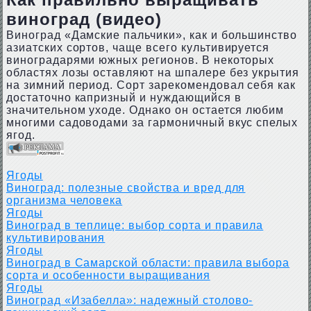
виноград (видео)
Виноград «Дамские пальчики», как и большинство
азиатских сортов, чаще всего культивируется
виноградарями южных регионов. В некоторых
областях лозы оставляют на шпалере без укрытия
на зимний период. Сорт зарекомендовал себя как
достаточно капризный и нуждающийся в
значительном уходе. Однако он остается любим
многими садоводами за гармоничный вкус спелых
ягод.
Ягоды
Виноград: полезные свойства и вред для
организма человека
Ягоды
Виноград в теплице: выбор сорта и правила
культивирования
Ягоды
Виноград в Самарской области: правила выбора
сорта и особенности выращивания
Ягоды
Виноград «Изабелла»: надежный столово-