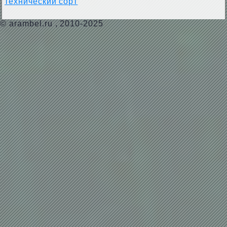
технический сорт
©
arambel.ru
, 2010-2025