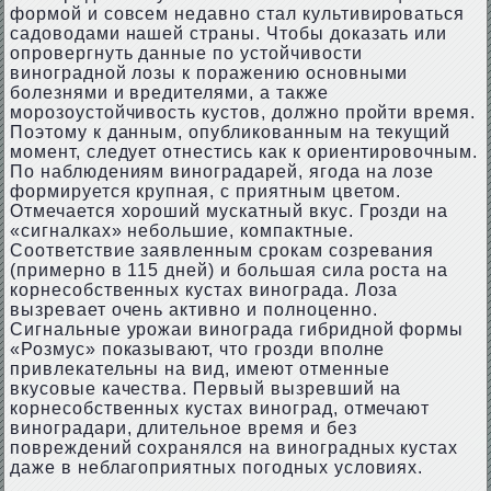
формой и совсем недавно стал культивироваться
садоводами нашей страны. Чтобы доказать или
опровергнуть данные по устойчивости
виноградной лозы к поражению основными
болезнями и вредителями, а также
морозоустойчивость кустов, должно пройти время.
Поэтому к данным, опубликованным на текущий
момент, следует отнестись как к ориентировочным.
По наблюдениям виноградарей, ягода на лозе
формируется крупная, с приятным цветом.
Отмечается хороший мускатный вкус. Грозди на
«сигналках» небольшие, компактные.
Соответствие заявленным срокам созревания
(примерно в 115 дней) и большая сила роста на
корнесобственных кустах винограда. Лоза
вызревает очень активно и полноценно.
Сигнальные урожаи винограда гибридной формы
«Розмус» показывают, что грозди вполне
привлекательны на вид, имеют отменные
вкусовые качества. Первый вызревший на
корнесобственных кустах виноград, отмечают
виноградари, длительное время и без
повреждений сохранялся на виноградных кустах
даже в неблагоприятных погодных условиях.