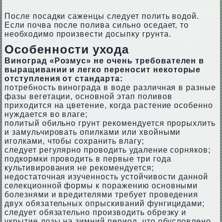
После посадки саженцы следует полить водой.
Если почва после полива сильно оседает, то
необходимо произвести досыпку грунта.
Особенности ухода
Виноград «Розмус» не очень требователен в
выращивании и легко переносит некоторые
отступления от стандарта:
потребность винограда в воде различная в разные
фазы вегетации, основной этап поливов
приходится на цветение, когда растение особенно
нуждается во влаге;
политый обильно грунт рекомендуется прорыхлить
и замульчировать опилками или хвойными
иголками, чтобы сохранить влагу;
следует регулярно проводить удаление сорняков;
подкормки проводить в первые три года
культивирования не рекомендуется;
недостаточная изученность устойчивости данной
селекционной формы к поражению основными
болезнями и вредителями требует проведения
двух обязательных опрыскиваний фунгицидами;
следует обязательно производить обрезку и
укрытие лозы на зимний период, что обусловлено