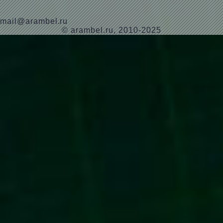
mail@arambel.ru
© arambel.ru, 2010-2025