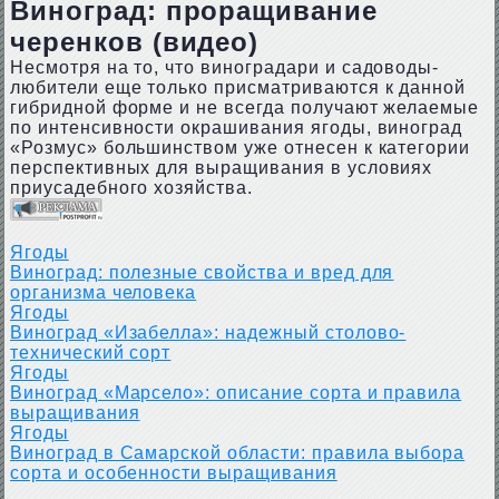
Виноград: проращивание
черенков (видео)
Несмотря на то, что виноградари и садоводы-
любители еще только присматриваются к данной
гибридной форме и не всегда получают желаемые
по интенсивности окрашивания ягоды, виноград
«Розмус» большинством уже отнесен к категории
перспективных для выращивания в условиях
приусадебного хозяйства.
Ягоды
Виноград: полезные свойства и вред для
организма человека
Ягоды
Виноград «Изабелла»: надежный столово-
технический сорт
Ягоды
Виноград «Марсело»: описание сорта и правила
выращивания
Ягоды
Виноград в Самарской области: правила выбора
сорта и особенности выращивания