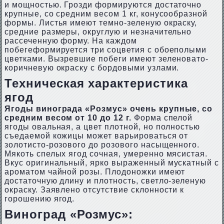
и мощностью. Грозди формируются достаточно
крупные, со средним весом 1 кг, конусообразной
формы. Листья имеют темно-зеленую окраску,
средние размеры, округлую и незначительно
рассеченную форму. На каждом
побегеформируется три соцветия с обоеполыми
цветками. Вызревшие побеги имеют зеленовато-
коричневую окраску с бордовыми узлами.
Техническая характеристика
ягод
Ягоды винограда «Розмус» очень крупные, со
средним весом от 10 до 12 г.
Форма спелой
ягоды овальная, а цвет плотной, но полностью
съедаемой кожицы может варьироваться от
золотисто-розового до розового насыщенного.
Мякоть спелых ягод сочная, умеренно мясистая.
Вкус оригинальный, ярко выраженный мускатный с
ароматом чайной розы. Плодоножки имеют
достаточную длину и плотность, светло-зеленую
окраску. Заявлено отсутствие склонности к
горошению ягод.
Виноград «Розмус»: