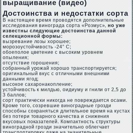
выращивание (видео)
Достоинства и недостатки сорта
В настоящее время проводятся дополнительные
исследования винограда сорта «Розмус»,
но уже
известны следующие достоинства данной
селекционной формы:
вызревание лозы хорошее;
морозоустойчивость -24° С;
обоеполое цветение с высоким уровнем
опыления;
отсутствие горошения;
собранный урожай хорошо транспортируется;
оригинальный вкус с отличными внешними
данными ягод;
высокое сахаронакопление;
устойчивость к милдью, оидиуму и гнили от 2,5 до
3 баллов;
сорт практически никогда не повреждается осами.
Кроме того, созревшие виноградные грозди
способны сохраняться длительное время на кустах
без потери товарного качества и снижения
вкусовых показателей. Компактность структуры
виноградной грозди значительно облегчает
транспортировку даже на значительные