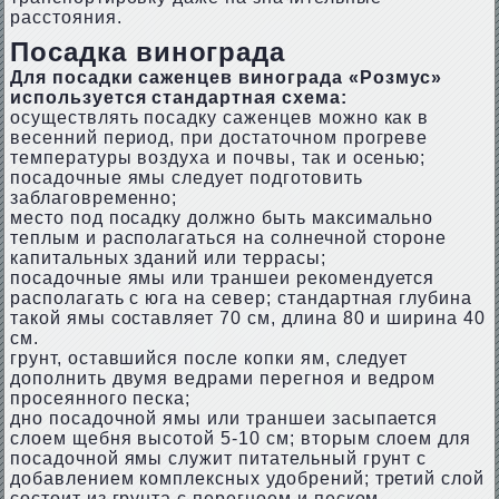
расстояния.
Посадка винограда
Для посадки саженцев винограда «Розмус»
используется стандартная схема:
осуществлять посадку саженцев можно как в
весенний период, при достаточном прогреве
температуры воздуха и почвы, так и осенью;
посадочные ямы следует подготовить
заблаговременно;
место под посадку должно быть максимально
теплым и располагаться на солнечной стороне
капитальных зданий или террасы;
посадочные ямы или траншеи рекомендуется
располагать с юга на север; стандартная глубина
такой ямы составляет 70 см, длина 80 и ширина 40
см.
грунт, оставшийся после копки ям, следует
дополнить двумя ведрами перегноя и ведром
просеянного песка;
дно посадочной ямы или траншеи засыпается
слоем щебня высотой 5-10 см; вторым слоем для
посадочной ямы служит питательный грунт с
добавлением комплексных удобрений; третий слой
состоит из грунта с перегноем и песком,