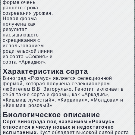
форме очень
раннего срока
созревания урожая.
Новая форма
получена как
результат
насыщающего
скрещивания с
использованием
родительской линии
из сорта «София» и
сорта «Аркадия».
Характеристика сорта
Виноград «Розмус» является селекционной
формой, которая получена селекционером-
любителем В.В. Загорулько. Генотип включает в
себя такие сорта и формы, как «Аркадия»,
«Кишмиш лучистый», «Кардинал», «Молдова» и
«Кишмиш розовый».
Биологическое описание
Сорт винограда под названием «Розмус»
относится к числу новых и недостаточно
испытанных.
Куст обладает высокой силой роста