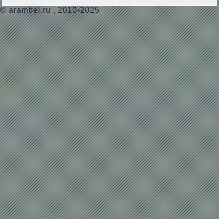
©
arambel.ru
, 2010-2025