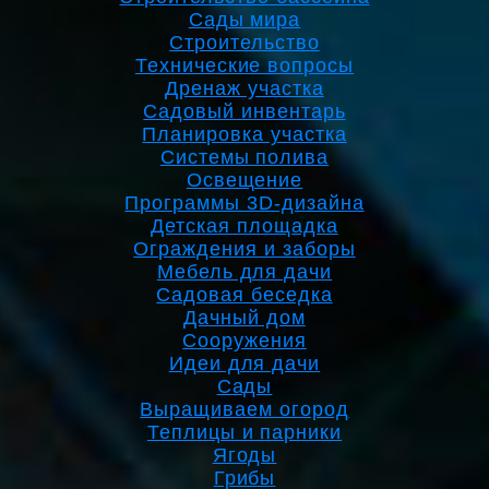
Сады мира
Строительство
Технические вопросы
Дренаж участка
Садовый инвентарь
Планировка участка
Системы полива
Освещение
Программы 3D-дизайна
Детская площадка
Ограждения и заборы
Мебель для дачи
Садовая беседка
Дачный дом
Сооружения
Идеи для дачи
Сады
Выращиваем огород
Теплицы и парники
Ягоды
Грибы