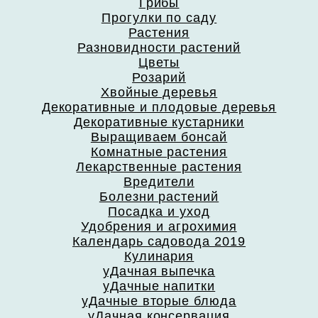
Грибы
Прогулки по саду
Растения
Разновидности растений
Цветы
Розарий
Хвойные деревья
Декоративные и плодовые деревья
Декоративные кустарники
Выращиваем бонсай
Комнатные растения
Лекарственные растения
Вредители
Болезни растений
Посадка и уход
Удобрения и агрохимия
Календарь садовода 2019
Кулинария
уДачная выпечка
уДачные напитки
уДачные вторые блюда
уДачная консервация