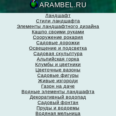
ARAMBEL.
Ландшафт
Стили ландшафта
Элементы ландшафтного дизайна
Кашпо своими руками
Сооружение рокария
Садовые дорожки
Освещение и подсветка
Садовая скульптура
Альпийская горка
Клумбы и цветники
Цветочные вазоны
Садовые фигуры
Живые изгороди
Газон на даче
Водные элементы ландшафта
Декоративный водопад
Садовый фонтан
Пруды и водоемы
Водяная мельница