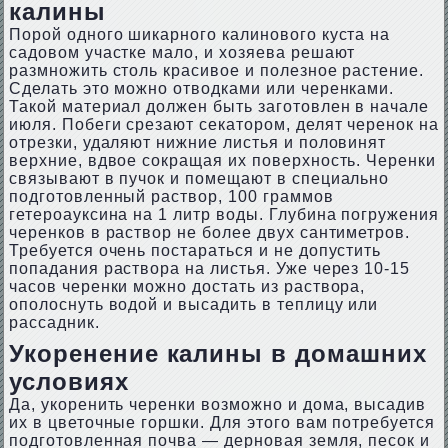
калины
Порой одного шикарного калинового куста на
садовом участке мало, и хозяева решают
размножить столь красивое и полезное растение.
Сделать это можно отводками или черенками.
Такой материал должен быть заготовлен в начале
июля. Побеги срезают секатором, делят черенок на
отрезки, удаляют нижние листья и половинят
верхние, вдвое сокращая их поверхность. Черенки
связывают в пучок и помещают в специально
подготовленный раствор, 100 граммов
гетероауксина на 1 литр воды. Глубина погружения
черенков в раствор не более двух сантиметров.
Требуется очень постараться и не допустить
попадания раствора на листья. Уже через 10-15
часов черенки можно достать из раствора,
ополоснуть водой и высадить в теплицу или
рассадник.
Укоренение калины в домашних
условиях
Да, укоренить черенки возможно и дома, высадив
их в цветочные горшки. Для этого вам потребуется
подготовленная почва — дерновая земля, песок и