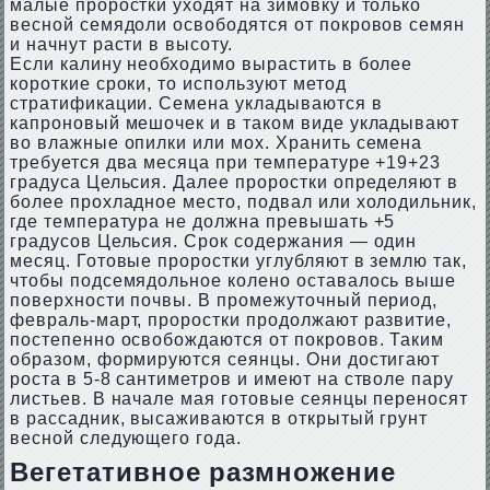
малые проростки уходят на зимовку и только
весной семядоли освободятся от покровов семян
и начнут расти в высоту.
Если калину необходимо вырастить в более
короткие сроки, то используют метод
стратификации. Семена укладываются в
капроновый мешочек и в таком виде укладывают
во влажные опилки или мох. Хранить семена
требуется два месяца при температуре +19+23
градуса Цельсия. Далее проростки определяют в
более прохладное место, подвал или холодильник,
где температура не должна превышать +5
градусов Цельсия. Срок содержания — один
месяц. Готовые проростки углубляют в землю так,
чтобы подсемядольное колено оставалось выше
поверхности почвы. В промежуточный период,
февраль-март, проростки продолжают развитие,
постепенно освобождаются от покровов. Таким
образом, формируются сеянцы. Они достигают
роста в 5-8 сантиметров и имеют на стволе пару
листьев. В начале мая готовые сеянцы переносят
в рассадник, высаживаются в открытый грунт
весной следующего года.
Вегетативное размножение