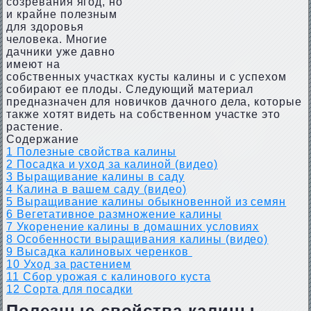
созревания ягод, но
и крайне полезным
для здоровья
человека. Многие
дачники уже давно
имеют на
собственных участках кусты калины и с успехом
собирают ее плоды. Следующий материал
предназначен для новичков дачного дела, которые
также хотят видеть на собственном участке это
растение.
Содержание
1
Полезные свойства калины
2
Посадка и уход за калиной (видео)
3
Выращивание калины в саду
4
Калина в вашем саду (видео)
5
Выращивание калины обыкновенной из семян
6
Вегетативное размножение калины
7
Укоренение калины в домашних условиях
8
Особенности выращивания калины (видео)
9
Высадка калиновых черенков
10
Уход за растением
11
Сбор урожая с калинового куста
12
Сорта для посадки
Полезные свойства калины