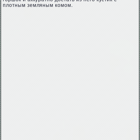
плотным земляным комом.