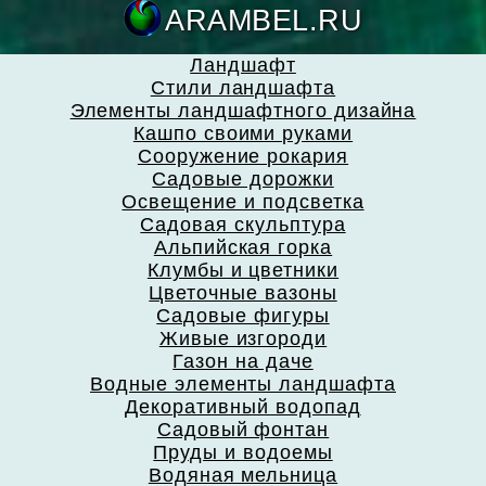
ARAMBEL.
Ландшафт
Стили ландшафта
Элементы ландшафтного дизайна
Кашпо своими руками
Сооружение рокария
Садовые дорожки
Освещение и подсветка
Садовая скульптура
Альпийская горка
Клумбы и цветники
Цветочные вазоны
Садовые фигуры
Живые изгороди
Газон на даче
Водные элементы ландшафта
Декоративный водопад
Садовый фонтан
Пруды и водоемы
Водяная мельница