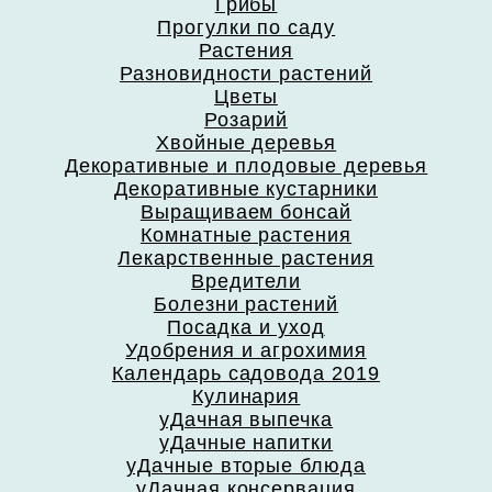
Грибы
Прогулки по саду
Растения
Разновидности растений
Цветы
Розарий
Хвойные деревья
Декоративные и плодовые деревья
Декоративные кустарники
Выращиваем бонсай
Комнатные растения
Лекарственные растения
Вредители
Болезни растений
Посадка и уход
Удобрения и агрохимия
Календарь садовода 2019
Кулинария
уДачная выпечка
уДачные напитки
уДачные вторые блюда
уДачная консервация