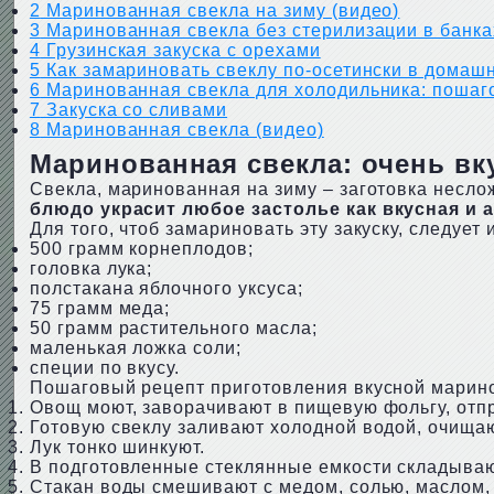
2
Маринованная свекла на зиму (видео)
3
Маринованная свекла без стерилизации в банка
4
Грузинская закуска с орехами
5
Как замариновать свеклу по-осетински в домаш
6
Маринованная свекла для холодильника: пошаг
7
Закуска со сливами
8
Маринованная свекла (видео)
Маринованная свекла: очень вк
Свекла, маринованная на зиму – заготовка несло
блюдо украсит любое застолье как вкусная и 
Для того, чтоб замариновать эту закуску, следует
500 грамм корнеплодов;
головка лука;
полстакана яблочного уксуса;
75 грамм меда;
50 грамм растительного масла;
маленькая ложка соли;
специи по вкусу.
Пошаговый рецепт приготовления вкусной марино
Овощ моют, заворачивают в пищевую фольгу, отпр
Готовую свеклу заливают холодной водой, очищаю
Лук тонко шинкуют.
В подготовленные стеклянные емкости складыва
Стакан воды смешивают с медом, солью, маслом, 