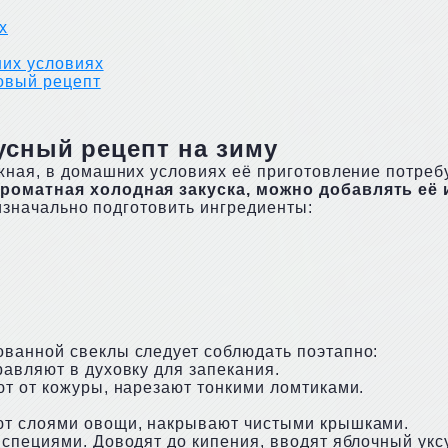
х
них условиях
овый рецепт
усный рецепт на зиму
жная, в домашних условиях её приготовление потреб
ароматная холодная закуска, можно добавлять её 
 изначально подготовить ингредиенты:
ванной свеклы следует соблюдать поэтапно:
авляют в духовку для запекания.
т от кожуры, нарезают тонкими ломтиками.
ют слоями овощи, накрывают чистыми крышками.
специями. Доводят до кипения, вводят яблочный укс