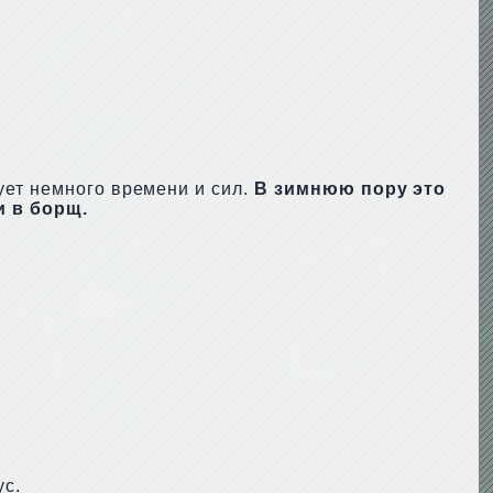
ует немного времени и сил.
В зимнюю пору это
и в борщ.
ус.