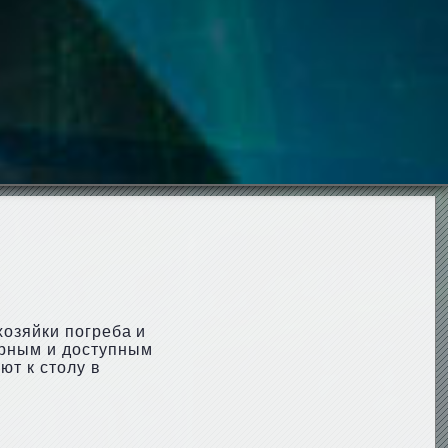
хозяйки погреба и
ярным и доступным
ют к столу в