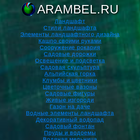
ARAMBEL.RU
Ландшафт
Стили ландшафта
Элементы ландшафтного дизайна
Кашпо своими руками
Сооружение рокария
Садовые дорожки
Освещение и подсветка
Садовая скульптура
Альпийская горка
Клумбы и цветники
Цветочные вазоны
Садовые фигуры
Живые изгороди
Газон на даче
Водные элементы ландшафта
Декоративный водопад
Садовый фонтан
Пруды и водоемы
Водяная мельница