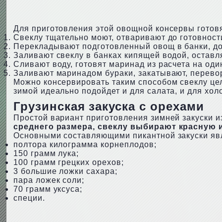
Для приготовления этой овощной консервы готов
Свеклу тщательно моют, отваривают до готовност
Перекладывают подготовленный овощ в банки, до
Заливают свеклу в банках кипящей водой, оставл
Сливают воду, готовят маринад из расчета на оди
Заливают маринадом бураки, закатывают, перево
Можно консервировать таким способом свеклу цел
зимой идеально подойдет и для салата, и для хол
Грузинская закуска с орехами
Простой вариант приготовления зимней закуски и
среднего размера, свеклу выбирают красную 
Основными составляющими пикантной закуски яв
полтора килограмма корнеплодов;
150 грамм лука;
100 грамм грецких орехов;
3 большие ложки сахара;
пара ложек соли;
70 грамм уксуса;
специи.