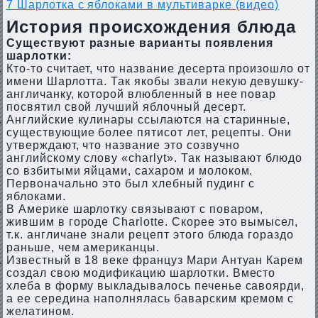
7
Шарлотка с яблоками в мультиварке (видео)
История происхождения блюда
Существуют разные варианты появления
шарлотки:
Кто-то считает, что название десерта произошло от
имени Шарлотта. Так якобы звали некую девушку-
англичанку, которой влюбленный в нее повар
посвятил свой лучший яблочный десерт.
Английские кулинары ссылаются на старинные,
существующие более пятисот лет, рецепты. Они
утверждают, что название это созвучно
английскому слову «charlyt». Так называют блюдо
со взбитыми яйцами, сахаром и молоком.
Первоначально это был хлебный пудинг с
яблоками.
В Америке шарлотку связывают с поваром,
жившим в городе Charlotte. Скорее это вымысел,
т.к. англичане знали рецепт этого блюда гораздо
раньше, чем американцы.
Известный в 18 веке француз Мари Антуан Карем
создал свою модификацию шарлотки. Вместо
хлеба в форму выкладывалось печенье савоярди,
а ее середина наполнялась баварским кремом с
желатином.