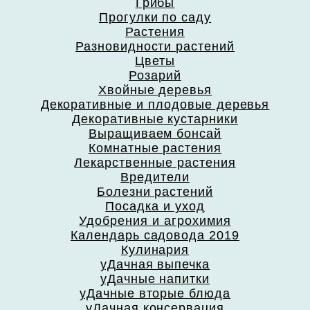
Грибы
Прогулки по саду
Растения
Разновидности растений
Цветы
Розарий
Хвойные деревья
Декоративные и плодовые деревья
Декоративные кустарники
Выращиваем бонсай
Комнатные растения
Лекарственные растения
Вредители
Болезни растений
Посадка и уход
Удобрения и агрохимия
Календарь садовода 2019
Кулинария
уДачная выпечка
уДачные напитки
уДачные вторые блюда
уДачная консервация