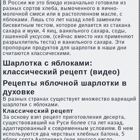
В России же это блюдо изначально готовили из
разных сортов хлеба, вымоченного в яично-
молочной смеси или в растопленном масле, с
яблоками. Лишь сто лет назад хлеб заменили
бисквитным тестом, которое делается из стакана
сахара и муки, 4 яиц, ванильного сахара, соды,
гашенной уксусом, (сейчас вместо них применяют
разрыхлитель теста) и ванильного сахара. Эти
пропорции продуктов для шарлотки в наши дни
считаются классическими.
Шарлотка с яблоками:
классический рецепт (видео)
Рецепты яблочной шарлотки в
духовке
В разных странах существует множество вариаций
шарлотки с яблоками.
Классический рецепт
За основу взят рецепт приготовления десерта,
существовавший на Руси более ста лет назад,
адаптированный к современным условиям. В нем
используются два черствых хлебных батона, 5
яблок сорта Антоновка (или другого кисло-