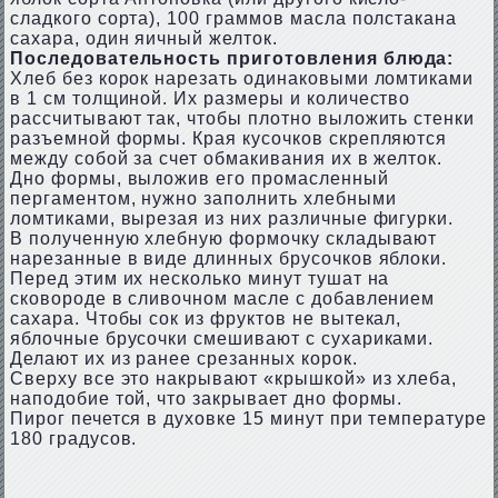
сладкого сорта), 100 граммов масла полстакана
сахара, один яичный желток.
Последовательность приготовления блюда:
Хлеб без корок нарезать одинаковыми ломтиками
в 1 см толщиной. Их размеры и количество
рассчитывают так, чтобы плотно выложить стенки
разъемной формы. Края кусочков скрепляются
между собой за счет обмакивания их в желток.
Дно формы, выложив его промасленный
пергаментом, нужно заполнить хлебными
ломтиками, вырезая из них различные фигурки.
В полученную хлебную формочку складывают
нарезанные в виде длинных брусочков яблоки.
Перед этим их несколько минут тушат на
сковороде в сливочном масле с добавлением
сахара. Чтобы сок из фруктов не вытекал,
яблочные брусочки смешивают с сухариками.
Делают их из ранее срезанных корок.
Сверху все это накрывают «крышкой» из хлеба,
наподобие той, что закрывает дно формы.
Пирог печется в духовке 15 минут при температуре
180 градусов.