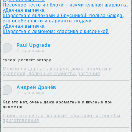
Песочное тесто и яблоки – изумительная шарлотка
уДачная выпечка
Шарлотка с яблоками и брусникой: польза блюда,
его особенности и варианты подачи
уДачная выпечка
Шарлотка с лимоном: классика с кислинкой
Paul Upgrade
2 года назад
супер! респект автору
Можно ли держать драцену дома: приметы и
суеверия, полезные свойства растения
Андрей Драчёв
2 года назад
Как это нет, очень даже ароматные и вкусные при
диаметре…
Грибы «козлята» (козляки): описание и способы
приготовления