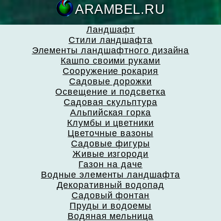
ARAMBEL.
Ландшафт
Стили ландшафта
Элементы ландшафтного дизайна
Кашпо своими руками
Сооружение рокария
Садовые дорожки
Освещение и подсветка
Садовая скульптура
Альпийская горка
Клумбы и цветники
Цветочные вазоны
Садовые фигуры
Живые изгороди
Газон на даче
Водные элементы ландшафта
Декоративный водопад
Садовый фонтан
Пруды и водоемы
Водяная мельница