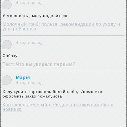
4 года назад
У меня есть , могу поделиться
Молочный гриб: польза, рекомендации по уходу и
употреблению
4 года назад
Собаку.
Тест: Что вы увидели первым?
Марія
4 года назад
Хочу купить картофель белий лебедь'помогите
оформить заказ пожалуйста
Картофель «Белый лебедь»: высокоурожайная
новинка