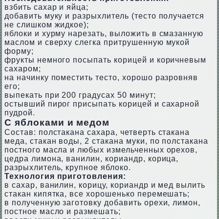
взбить сахар и яйца;
добавить муку и разрыхлитель (тесто получается
не слишком жидкое);
яблоки и хурму нарезать, выложить в смазанную
маслом и сверху слегка притрушенную мукой
форму;
фрукты немного посыпать корицей и коричневым
сахаром;
на начинку поместить тесто, хорошо разровняв
его;
выпекать при 200 градусах 50 минут;
остывший пирог присыпать корицей и сахарной
пудрой.
С яблоками и медом
Состав: полстакана сахара, четверть стакана
меда, стакан воды, 2 стакана муки, по полстакана
постного масла и любых измельченных орехов,
цедра лимона, ванилин, кориандр, корица,
разрыхлитель, крупное яблоко.
Технология приготовления:
в сахар, ванилин, корицу, кориандр и мед вылить
стакан кипятка, все хорошенько перемешать;
в полученную заготовку добавить орехи, лимон,
постное масло и размешать;