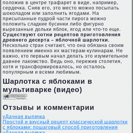
положив в центре трафарет в виде, например,
сердечка. Сняв его, это место можно посыпать
шоколадом или заполнить ягодами. На
присыпанные пудрой части пирога можно
положить сладкие бусинки либо фигурно
вырезанные дольки яблок, ягод или что-то еще.
Существуют сотни рецептов приготовления
древнего десерта – яблочной шарлотки.
Несколько стран считают, что она обязана своим
появлением именно их мастерам-кулинарам. Не
важно, кто первым начал делать это изумительное
давнее лакомство. Ведь оно, пережив столетия,
хотя и трансформировалось, но осталось
популярным и всеми любимым.
Шарлотка с яблоками в
мультиварке (видео)
Отзывы и комментарии
уДачная выпечка
Простой и вкусный рецепт классической шарлотки
с яблоками: пошаговый способ приготовления
уДачная выпечка