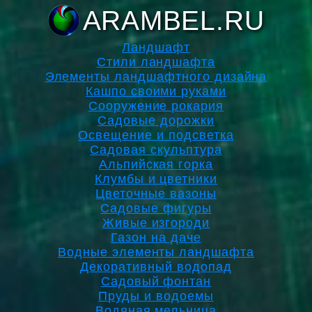
ARAMBEL.RU
Ландшафт
Стили ландшафта
Элементы ландшафтного дизайна
Кашпо своими руками
Сооружение рокария
Садовые дорожки
Освещение и подсветка
Садовая скульптура
Альпийская горка
Клумбы и цветники
Цветочные вазоны
Садовые фигуры
Живые изгороди
Газон на даче
Водные элементы ландшафта
Декоративный водопад
Садовый фонтан
Пруды и водоемы
Водяная мельница