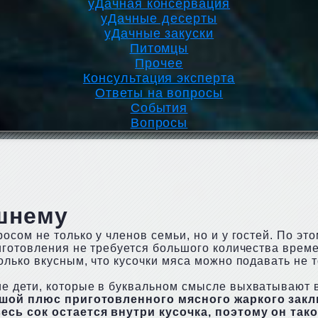
уДачная консервация
уДачные десерты
уДачные закуски
Питомцы
Прочее
Консультация эксперта
Ответы на вопросы
События
Вопросы
шнему
сом не только у членов семьи, но и у гостей. По эт
иготовления не требуется большого количества време
лько вкусным, что кусочки мяса можно подавать не т
е дети, которые в буквальном смысле выхватывают в
шой плюс приготовленного мясного жаркого заклю
весь сок остается внутри кусочка, поэтому он та