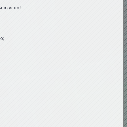
и вкусно!
ю;