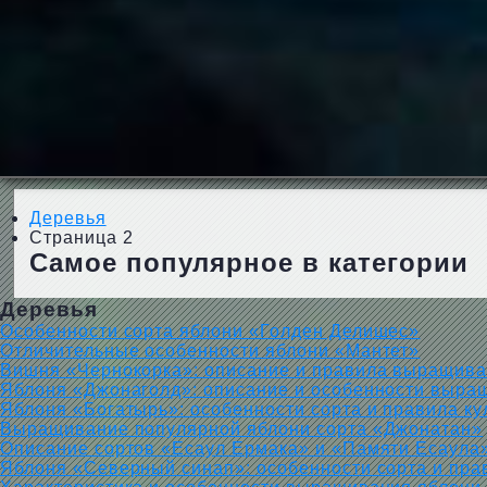
Деревья
Страница 2
Самое популярное в категории
Деревья
Особенности сорта яблони «Голден Делишес»
Отличительные особенности яблони «Мантет»
Вишня «Чернокорка»: описание и правила выращив
Яблоня «Джонаголд»: описание и особенности выра
Яблоня «Богатырь»: особенности сорта и правила к
Выращивание популярной яблони сорта «Джонатан»
Описание сортов «Есаул Ермака» и «Памяти Есаула
Яблоня «Северный синап»: особенности сорта и пра