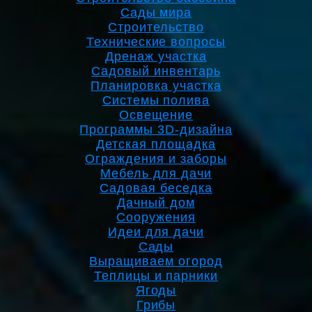
Сады мира
Строительство
Технические вопросы
Дренаж участка
Садовый инвентарь
Планировка участка
Системы полива
Освещение
Программы 3D-дизайна
Детская площадка
Ограждения и заборы
Мебель для дачи
Садовая беседка
Дачный дом
Сооружения
Идеи для дачи
Сады
Выращиваем огород
Теплицы и парники
Ягоды
Грибы