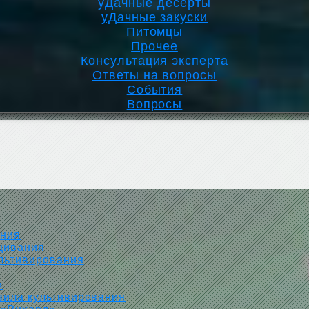
уДачные десерты
уДачные закуски
Питомцы
Прочее
Консультация эксперта
Ответы на вопросы
События
Вопросы
ания
щивания
ультивирования
»
вила культивирования