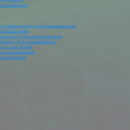
 «Рихард»
выращивания
и особенности культивирования
выращивания
бенности культивирования
обенности выращивания
ость растений
а выращивания
ыращивания
»