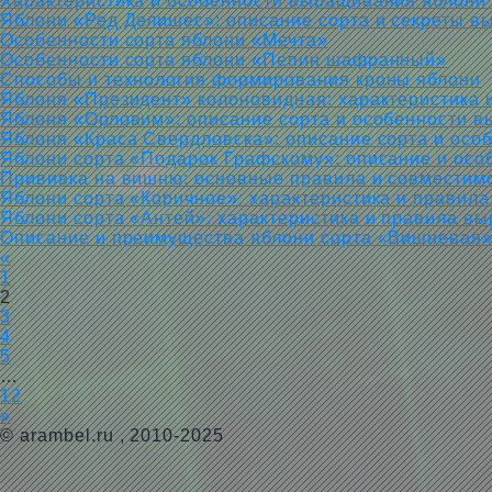
Характеристика и особенности выращивания яблони
Яблони «Ред Делишес»: описание сорта и секреты 
Особенности сорта яблони «Мечта»
Особенности сорта яблони «Пепин шафранный»
Способы и технология формирования кроны яблони
Яблоня «Президент» колоновидная: характеристика 
Яблоня «Орловим»: описание сорта и особенности 
Яблоня «Краса Свердловска»: описание сорта и осо
Яблони сорта «Подарок Графскому»: описание и ос
Прививка на вишню: основные правила и совместим
Яблони сорта «Коричное»: характеристика и правил
Яблони сорта «Антей»: характеристика и правила в
Описание и преимущества яблони сорта «Вишневая
«
1
2
3
4
5
…
12
»
©
arambel.ru
, 2010-2025