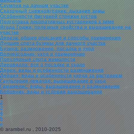
миндаль
Скумпия на дачном участке
Сказочный снежноягодник: дыхание зимы
Особенности фигурной стрижки кустов
Подготовка декоративных кустарников к зиме
Ягода Годжи: полезные свойства и выращивание на
участке
Дереза: общее описание и способы применения
Лучшие сорта бузины для дачного участка
Бузина: размножение, посадка и уход
Волчеягодник: уход и применение
Популярные сорта жимолости
Диервилла: все о посадке и уходе
Дерен: виды и особенности размножения
Дейция: виды и особенности ухода за растением
Гаультерия лежачая: выращивание и уход
Гамамелис: виды, выращивание и размножение
Бобовник: виды и условия выращивания
1
2
3
4
5
»
©
arambel.ru
, 2010-2025