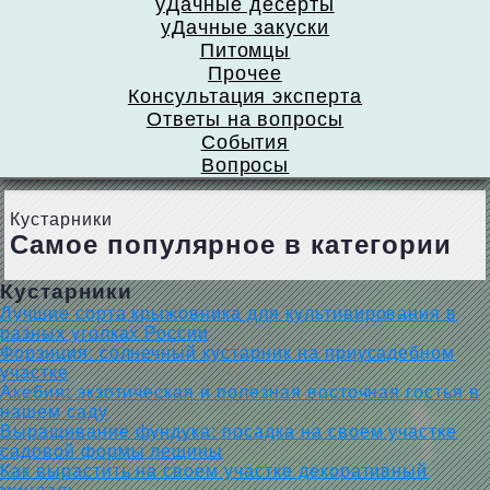
уДачные десерты
уДачные закуски
Питомцы
Прочее
Консультация эксперта
Ответы на вопросы
События
Вопросы
Кустарники
Самое популярное в категории
Кустарники
Лучшие сорта крыжовника для культивирования в
разных уголках России
Форзиция: солнечный кустарник на приусадебном
участке
Акебия: экзотическая и полезная восточная гостья в
нашем саду
Выращивание фундука: посадка на своем участке
садовой формы лещины
Как вырастить на своем участке декоративный